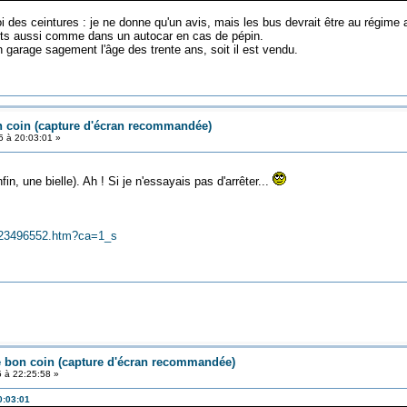
 des ceintures : je ne donne qu'un avis, mais les bus devrait être au régime 
orts aussi comme dans un autocar en cas de pépin.
 garage sagement l'âge des trente ans, soit il est vendu.
 coin (capture d'écran recommandée)
5 à 20:03:01 »
n, une bielle). Ah ! Si je n'essayais pas d'arrêter...
s/823496552.htm?ca=1_s
e bon coin (capture d'écran recommandée)
5 à 22:25:58 »
0:03:01