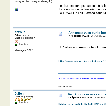
Voyagez bien, voyagez Verney ! :)
Les bus ne sont pas soumis à la loi
Il y a un risque de blessés, de m
Le TRACER : soit il attend dans un
enzo67
Annonces vues sur le bon
Administrateur
«
Répondre #61 le:
05 Juillet 201
Chef d'exploitation
Hors ligne
Un Setra court mais moteur HS (enfi
Messages: 3302
http://www.leboncoin.fr/utilitaire
«La mère des cons est toujours enceinte».
Pierre Perret
Julien
Re : Annonces vues sur l
Chef de planning
«
Répondre #62 le:
05 Juillet 201
Hors ligne
Citation de: enzo67 le 05 Juillet 2015 à 2