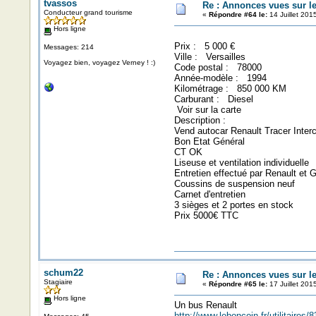
tvassos
Re : Annonces vues sur l
Conducteur grand tourisme
«
Répondre #64 le:
14 Juillet 201
Hors ligne
Prix : 5 000 €
Messages: 214
Ville : Versailles
Voyagez bien, voyagez Verney ! :)
Code postal : 78000
Année-modèle : 1994
Kilométrage : 850 000 KM
Carburant : Diesel
Voir sur la carte
Description :
Vend autocar Renault Tracer Inter
Bon Etat Général
CT OK
Liseuse et ventilation individuelle
Entretien effectué par Renault et 
Coussins de suspension neuf
Carnet d'entretien
3 sièges et 2 portes en stock
Prix 5000€ TTC
schum22
Re : Annonces vues sur l
Stagiaire
«
Répondre #65 le:
17 Juillet 201
Hors ligne
Un bus Renault
http://www.leboncoin.fr/utilitaire