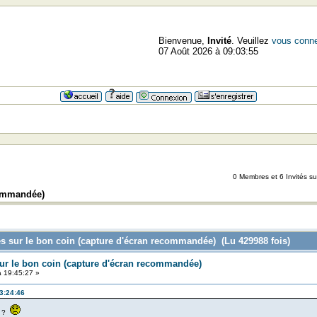
Bienvenue,
Invité
. Veuillez
vous conne
07 Août 2026 à 09:03:55
=>=>=
0 Membres et 6 Invités sur
commandée)
s sur le bon coin (capture d'écran recommandée) (Lu 429988 fois)
ur le bon coin (capture d'écran recommandée)
 19:45:27 »
13:24:46
2 ?