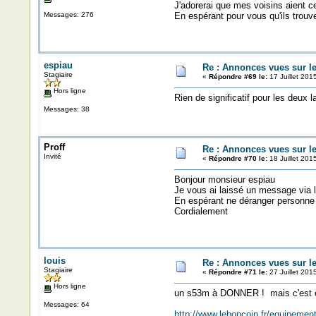
J'adorerai que mes voisins aient ce
Messages: 276
En espérant pour vous qu'ils trouv
espiau
Re : Annonces vues sur l
Stagiaire
«
Répondre #69 le:
17 Juillet 201
Hors ligne
Rien de significatif pour les deux 
Messages: 38
Proff
Re : Annonces vues sur l
Invité
«
Répondre #70 le:
18 Juillet 201
Bonjour monsieur espiau
Je vous ai laissé un message via 
En espérant ne déranger personne
Cordialement
louis
Re : Annonces vues sur l
Stagiaire
«
Répondre #71 le:
27 Juillet 201
Hors ligne
un s53m à DONNER ! mais c'est e
Messages: 64
http://www.leboncoin.fr/equipem