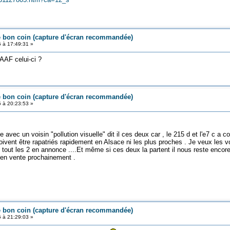
e bon coin (capture d'écran recommandée)
5 à 17:49:31 »
 AAF celui-ci ?
e bon coin (capture d'écran recommandée)
5 à 20:23:53 »
e avec un voisin "pollution visuelle" dit il ces deux car , le 215 d et l'e7 c a
ivent être rapatriés rapidement en Alsace ni les plus proches . Je veux les voir
is tout les 2 en annonce ....Et même si ces deux la partent il nous reste enc
 en vente prochainement .
e bon coin (capture d'écran recommandée)
5 à 21:29:03 »