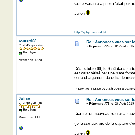
Cette variante à priori n'était pas 
Julien
http://aptrp.perso.sfr.fr/
routard68
Re : Annonces vues sur l
Chef d'exploitation
«
Répondre #75 le:
01 Août 2015 
Hors ligne
Messages: 1220
Dès octobre 66, le S 53 dans sa tou
est caractérisé par une plate form
ou le chargement de colis de messa
«
Dernière édition: 01 Août 2015 à 23:50:
Julien
Re : Annonces vues sur l
Chef de planning
«
Répondre #76 le:
26 Août 2015 
Hors ligne
Diantre, un nouveau Saurer à sauv
Messages: 324
(je laisse aux pro de la capture d'é
Julien