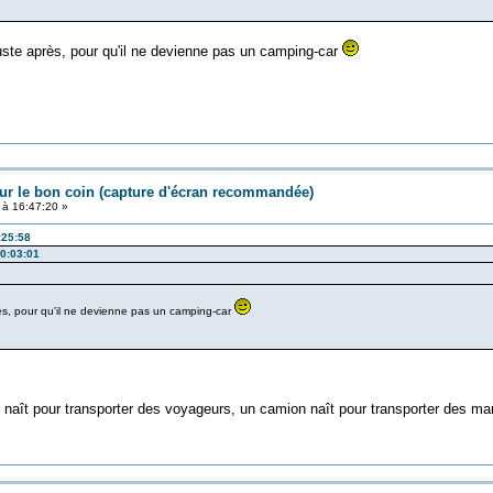
 juste après, pour qu'il ne devienne pas un camping-car
ur le bon coin (capture d'écran recommandée)
 à 16:47:20 »
:25:58
20:03:01
près, pour qu'il ne devienne pas un camping-car
car naît pour transporter des voyageurs, un camion naît pour transporter des m