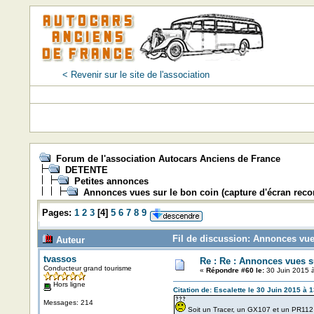
< Revenir sur le site de l'association
Forum de l'association Autocars Anciens de France
DETENTE
Petites annonces
Annonces vues sur le bon coin (capture d'écran re
Pages:
1
2
3
[
4
]
5
6
7
8
9
Fil de discussion: Annonces vue
Auteur
tvassos
Re : Re : Annonces vues s
Conducteur grand tourisme
«
Répondre #60 le:
30 Juin 2015 à
Hors ligne
Citation de: Escalette le 30 Juin 2015 à 
Messages: 214
Soit un Tracer, un GX107 et un PR11