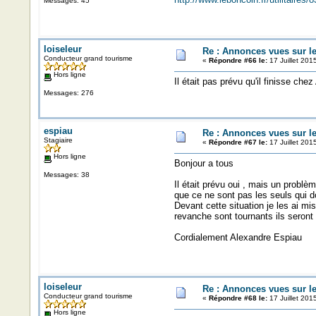
Messages: 45
loiseleur
Re : Annonces vues sur l
Conducteur grand tourisme
«
Répondre #66 le:
17 Juillet 201
Hors ligne
Il était pas prévu qu'il finisse chez
Messages: 276
espiau
Re : Annonces vues sur l
Stagiaire
«
Répondre #67 le:
17 Juillet 201
Hors ligne
Bonjour a tous
Messages: 38
Il était prévu oui , mais un problèm
que ce ne sont pas les seuls qui do
Devant cette situation je les ai m
revanche sont tournants ils seront
Cordialement Alexandre Espiau
loiseleur
Re : Annonces vues sur l
Conducteur grand tourisme
«
Répondre #68 le:
17 Juillet 201
Hors ligne