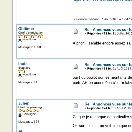
«
Dernière édition: 01 Août 2015 à 19:47
Oldtimer
Re : Annonces vues sur l
Chef d'exploitation
«
Répondre #72 le:
31 Juillet 201
Hors ligne
A priori il semble encore assez sa
Messages: 1300
louis
Re : Annonces vues sur l
Stagiaire
«
Répondre #73 le:
01 Août 2015 
Hors ligne
oui ! du boulot sur les montants de
Messages: 64
porte AR en accordéon,c'est relati
Julien
Re : Annonces vues sur l
Chef de planning
«
Répondre #74 le:
01 Août 2015 
Hors ligne
Ce que je remarque de particulier 
Messages: 324
Or, sur celui-ci, on voit bien que c