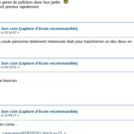
 genre de pollution dans leur jardin.
ent preneur rapidement.
e bon coin (capture d'écran recommandée)
5 à 23:16:07 »
la seule personne réelement interessée était pour transformer un des deux en ..
e bon coin (capture d'écran recommandée)
5 à 04:13:51 »
le boncoin
e bon coin (capture d'écran recommandée)
5 à 11:58:17 »
n corse....
ent_caravaning/818020161.htm?ca=22_s