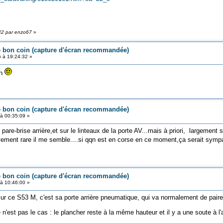
:42 par enzo67
»
e bon coin (capture d'écran recommandée)
5 à 19:24:32 »
in
e bon coin (capture d'écran recommandée)
à 00:35:09 »
 pare-brise arrière,et sur le linteaux de la porte AV...mais à priori, largement
vement rare il me semble....si qqn est en corse en ce moment,ça serait sympa 
e bon coin (capture d'écran recommandée)
à 10:46:00 »
sur ce S53 M, c'est sa porte arrière pneumatique, qui va normalement de paire 
e n'est pas le cas : le plancher reste à la même hauteur et il y a une soute à l'a