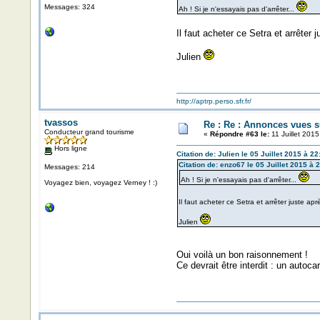
Messages: 324
Ah ! Si je n'essayais pas d'arrêter...
Il faut acheter ce Setra et arrêter
Julien
http://aptrp.perso.sfr.fr/
tvassos
Re : Re : Annonces vues s
Conducteur grand tourisme
«
Répondre #63 le:
11 Juillet 2015
Hors ligne
Citation de: Julien le 05 Juillet 2015 à 22
Citation de: enzo67 le 05 Juillet 2015 à 
Messages: 214
Ah ! Si je n'essayais pas d'arrêter...
Voyagez bien, voyagez Verney ! :)
Il faut acheter ce Setra et arrêter juste a
Julien
Oui voilà un bon raisonnement !
Ce devrait être interdit : un auto