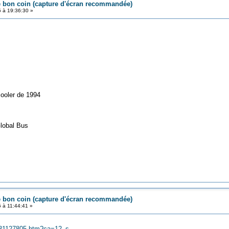
e bon coin (capture d'écran recommandée)
5 à 19:36:30 »
cooler de 1994
Global Bus
e bon coin (capture d'écran recommandée)
5 à 11:44:41 »
s/831127805.htm?ca=12_s