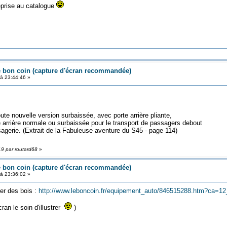
reprise au catalogue
e bon coin (capture d'écran recommandée)
à 23:44:46 »
te nouvelle version surbaissée, avec porte arrière pliante,
e arrière normale ou surbaissée pour le transport de passagers debout
gerie. (Extrait de la Fabuleuse aventure du S45 - page 114)
19 par routard68
»
e bon coin (capture d'écran recommandée)
à 23:36:02 »
er des bois :
http://www.leboncoin.fr/equipement_auto/846515288.htm?ca=12
cran le soin d'illustrer
)