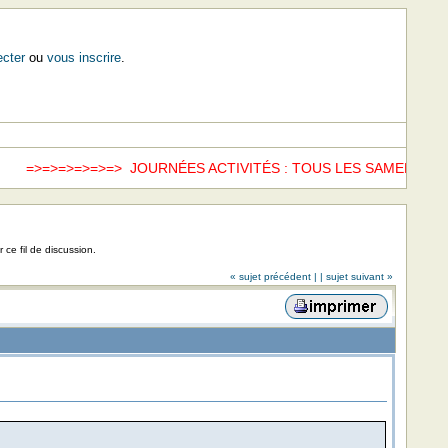
cter
ou
vous inscrire
.
>=>=>=> JOURNÉES ACTIVITÉS : TOUS LES SAMEDIS =>=>
www
 ce fil de discussion.
« sujet précédent |
| sujet suivant »