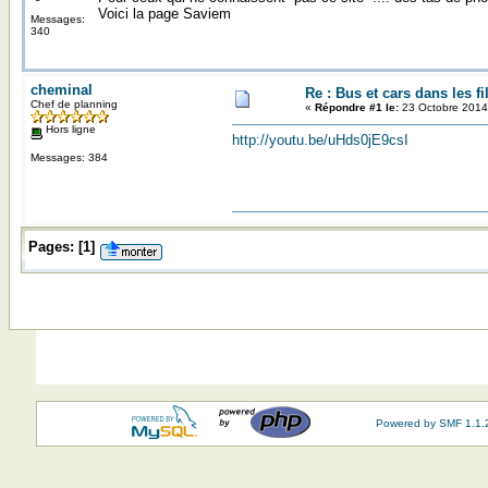
Voici la page Saviem
Messages:
340
cheminal
Re : Bus et cars dans les f
Chef de planning
«
Répondre #1 le:
23 Octobre 2014
Hors ligne
http://youtu.be/uHds0jE9csI
Messages: 384
Pages:
[
1
]
Powered by SMF 1.1.