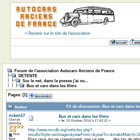
< Revenir sur le site de l'association
Forum de l'association Autocars Anciens de France
DETENTE
Sur le net, dans la presse j'ai vu...
Bus et cars dans les films
Pages:
[
1
]
Fil de discussion: Bus et cars dans le
Auteur
ricken17
Bus et cars dans les films
Chef de
«
le:
15 Octobre 2014 à 17:42:22 »
planning
http://www.imcdb.org/vehicles.php?
Hors
resultsStyle=asImages&yearFrom=&yearTo=&makeMatch=2
ligne
Pour ceux qui ne connaissent pas ce site .... des tas de pho