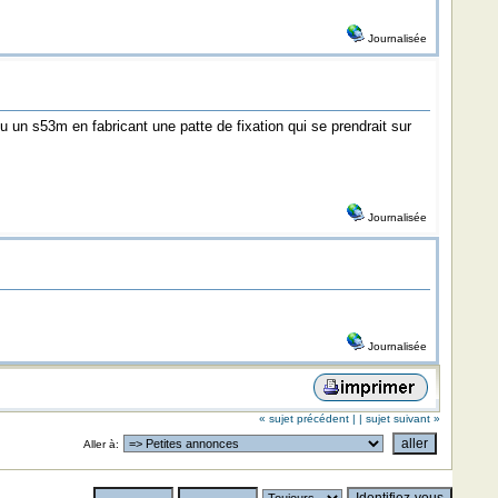
Journalisée
u un s53m en fabricant une patte de fixation qui se prendrait sur
Journalisée
Journalisée
« sujet précédent |
| sujet suivant »
Aller à: