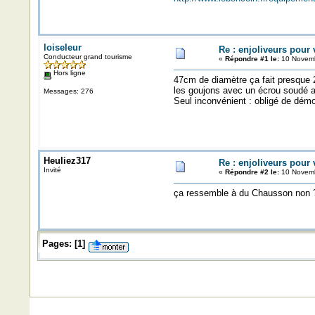
loiseleur
Re : enjoliveurs pour
Conducteur grand tourisme
«
Répondre #1 le:
10 Novemb
Hors ligne
47cm de diamètre ça fait presque 20
les goujons avec un écrou soudé a
Messages: 276
Seul inconvénient : obligé de démo
Heuliez317
Re : enjoliveurs pour
Invité
«
Répondre #2 le:
10 Novemb
ça ressemble à du Chausson non 
Pages:
[
1
]