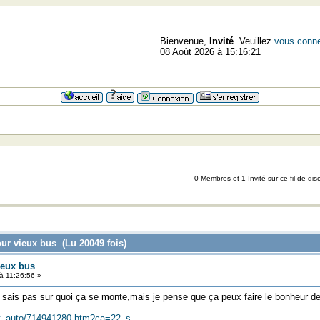
Bienvenue,
Invité
. Veuillez
vous conne
08 Août 2026 à 15:16:21
0 Membres et 1 Invité sur ce fil de dis
our vieux bus (Lu 20049 fois)
ieux bus
 11:26:56 »
ne sais pas sur quoi ça se monte,mais je pense que ça peux faire le bonheur de
nt_auto/714941280.htm?ca=22_s