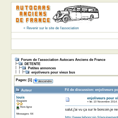
< Revenir sur le site de l'association
Forum de l'association Autocars Anciens de France
DETENTE
Petites annonces
enjoliveurs pour vieux bus
Pages:
[
1
]
Fil de discussion: enjoliveurs p
Auteur
louis
enjoliveurs pour v
Stagiaire
«
le:
10 Novembre 2014 à
Hors ligne
salut,j'ai vu ça sur le boncoin,je 
Messages: 64
http://www.leboncoin.fr/equipeme