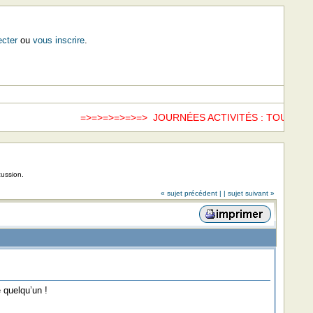
cter
ou
vous inscrire
.
=>=>=>=>=>=> JOURNÉES ACTIVITÉS : TOUS LES
cussion.
« sujet précédent |
| sujet suivant »
 quelqu’un !