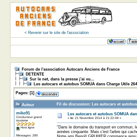
< Revenir sur le site de l'association
Forum de l'association Autocars Anciens de France
DETENTE
Sur le net, dans la presse j'ai vu...
Les autocars et autobus SOMUA dans Charge Utile 26
Pages:
[
1
]
Fil de discussion: Les autocars et autobu
Auteur
miko91
Les autocars et autobus SOMUA dans
Conducteur grand
«
le:
21 Novembre 2014 à 21:22:49 »
tourisme
"Dans le domaine du transport en commun, 
Hors ligne
années cinquante. Mais c'est l'arbre qui cache 
Messages: 280
Notre ami Benoît GRUHIER commence ainsi l'h