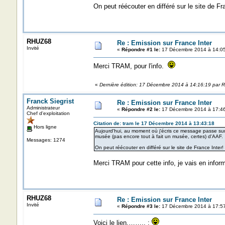
On peut réécouter en différé sur le site de Fr
RHUZ68
Re : Emission sur France Inter
Invité
«
Répondre #1 le:
17 Décembre 2014 à 14:05
Merci TRAM, pour l'info.
«
Dernière édition: 17 Décembre 2014 à 14:16:19 par
Franck Siegrist
Re : Emission sur France Inter
Administrateur
«
Répondre #2 le:
17 Décembre 2014 à 17:46
Chef d'exploitation
Citation de: tram le 17 Décembre 2014 à 13:43:18
Hors ligne
Aujourd'hui, au moment où j'écris ce message passe sur Fr
musée (pas encore tout à fait un musée, certes) d'AAF.
Messages: 1274
On peut réécouter en différé sur le site de France Inter!
Merci TRAM pour cette info, je vais en info
RHUZ68
Re : Emission sur France Inter
Invité
«
Répondre #3 le:
17 Décembre 2014 à 17:57
Voici le lien,…….. :