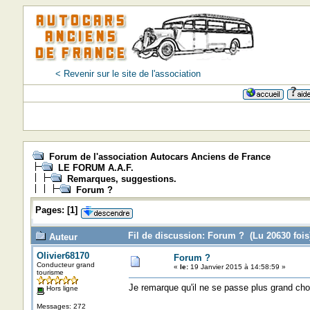
< Revenir sur le site de l'association
Forum de l'association Autocars Anciens de France
LE FORUM A.A.F.
Remarques, suggestions.
Forum ?
Pages:
[
1
]
Fil de discussion: Forum ? (Lu 20630 fois
Auteur
Olivier68170
Forum ?
Conducteur grand
«
le:
19 Janvier 2015 à 14:58:59 »
tourisme
Je remarque qu'il ne se passe plus grand cho
Hors ligne
Messages: 272