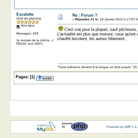
Escalette
Re : Forum ?
Chef de planning
«
Répondre #1 le:
19 Janvier 2015 à 17:07:5
Hors ligne
C'est vrai pour la plupart, sauf pitchouns
Messages: 409
L'actualité est plus que morose, ceux qu'ont u
chauffé bricolent, les autres hibernent..
Je rentrais de la crèche...(
RD130, bus 189?)
“Toute tolérance devient à la longue un droit acquis.”
Pages:
[
1
]
Powered by SMF 1.1.