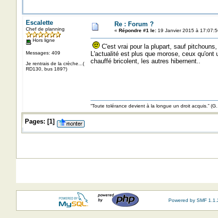
Escalette
Re : Forum ?
Chef de planning
«
Répondre #1 le:
19 Janvier 2015 à 17:07:5
Hors ligne
C'est vrai pour la plupart, sauf pitchouns
Messages: 409
L'actualité est plus que morose, ceux qu'ont u
chauffé bricolent, les autres hibernent..
Je rentrais de la crèche...(
RD130, bus 189?)
“Toute tolérance devient à la longue un droit acquis.”
Pages:
[
1
]
Powered by SMF 1.1.