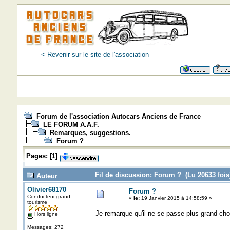
< Revenir sur le site de l'association
Forum de l'association Autocars Anciens de France
LE FORUM A.A.F.
Remarques, suggestions.
Forum ?
Pages:
[
1
]
Fil de discussion: Forum ? (Lu 20633 fois
Auteur
Olivier68170
Forum ?
Conducteur grand
«
le:
19 Janvier 2015 à 14:58:59 »
tourisme
Je remarque qu'il ne se passe plus grand cho
Hors ligne
Messages: 272