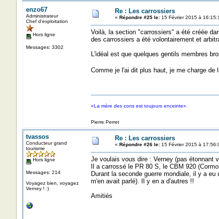
enzo67
Re : Les carrossiers
Administrateur
«
Répondre #25 le:
15 Février 2015 à 16:15:
Chef d'exploitation
Voilà, la section "carrossiers" a été créée dan
Hors ligne
des carrossiers a été volontairement et arbitra
Messages: 3302
L'idéal est que quelques gentils membres bro
Comme je l'ai dit plus haut, je me charge de 
«La mère des cons est toujours enceinte».
Pierre Perret
tvassos
Re : Les carrossiers
Conducteur grand
«
Répondre #26 le:
15 Février 2015 à 17:56:
tourisme
Je voulais vous dire : Verney (pas étonnant v
Hors ligne
Il a carrossé le PR 80 S, le CBM 920 (Cormo
Messages: 214
Durant la seconde guerre mondiale, il y a eu 
m'en avait parlé). Il y en a d'autres !!
Voyagez bien, voyagez
Verney ! :)
Amitiés