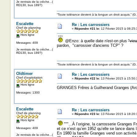
Je rentrais de la crèche...(
RD130, bus 189?)
“Toute tolérance devient à la longue un droit acquis.”
Escalette
Re : Les carrossiers
Chef de planning
«
Répondre #21 le:
12 Février 2015 à 08:25:
Hors ligne
@Enzo: à quelle date n'est-on plus
"vie
Messages: 409
pardon, "carrossier d'anciens TCP" ?
Je rentrais de la crèche...(
RD130, bus 189?)
“Toute tolérance devient à la longue un droit acquis.”
Oldtimer
Re : Les carrossiers
Chef d'exploitation
«
Répondre #22 le:
13 Février 2015 à 15:50:
Hors ligne
GRANGES Frêres à Guilherand Granges (Ard
Messages: 1300
Escalette
Re : Les carrossiers
Chef de planning
«
Répondre #23 le:
13 Février 2015 à 18:20:
Hors ligne
"""...À l’origine, la carrosserie Granges 
Messages: 409
et ce n’est qu’en 1952 qu’elle se lance dans 
En 1980 la famille Granges vend son activité
Je rentrais de la crèche...(