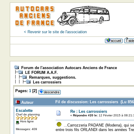
< Revenir sur le site de l'association
Forum de l'association Autocars Anciens de France
LE FORUM A.A.F.
Remarques, suggestions.
Les carrossiers
Pages:
1
[
2
]
Fil de discussion: Les carrossiers (Lu 856
Auteur
Escalette
Re : Les carrossiers
Chef de planning
«
Répondre #20 le:
12 Février 2015 à 08:21:
Hors ligne
...Carrozzeria PADANE (Modena), qui ser
Messages: 409
entre trois fils ORLANDI dans les années Tre