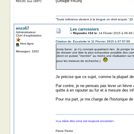
(Groupe FAUN)
RD130, bus 189?)
“Toute tolérance devient à la longue un droit acquis.”
enzo67
Les carrossiers
Administrateur
«
Répondre #24 le:
14 Février 2015 à 06:49:
Chef d'exploitation
Citation de: Escalette le 11 Février 2015 à 07:57:00
Hors ligne
(nota bene: je n'y connais quasiment rien. Je pompe to
Messages: 3302
de dresser une liste la plus exhaustive possible des car
(dont on puisse "montrer" au moins une réalisation sur 
pour les moteurs de recherche.)
Je précise que ce sujet, comme la plupart des
Par contre, je ne pensais pas lever un lièvre 
quitte à en rajouter au fur et à mesure des in
Pour ma part, je me charge de l'historique de
«La mère des cons est toujours enceinte».
Pierre Perret