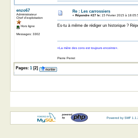
enzo67
Re : Les carrossiers
Administrateur
«
Répondre #27 le:
15 Février 2015 à 18:05:
Chef d'exploitation
Es-tu à même de rédiger un historique ? Répon
Hors ligne
Messages: 3302
«La mère des cons est toujours enceinte».
Pierre Perret
Pages:
1
[
2
]
Powered by SMF 1.1.