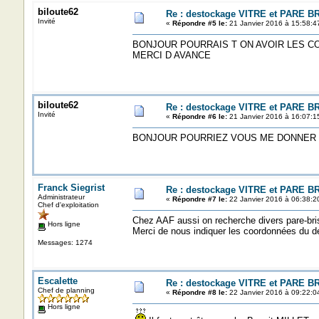
biloute62
Re : destockage VITRE et PARE B
Invité
«
Répondre #5 le:
21 Janvier 2016 à 15:58:4
BONJOUR POURRAIS T ON AVOIR LES 
MERCI D AVANCE
biloute62
Re : destockage VITRE et PARE B
Invité
«
Répondre #6 le:
21 Janvier 2016 à 16:07:1
BONJOUR POURRIEZ VOUS ME DONNER 
Franck Siegrist
Re : destockage VITRE et PARE B
Administrateur
«
Répondre #7 le:
22 Janvier 2016 à 06:38:2
Chef d'exploitation
Chez AAF aussi on recherche divers pare-bris
Hors ligne
Merci de nous indiquer les coordonnées du d
Messages: 1274
Escalette
Re : destockage VITRE et PARE B
Chef de planning
«
Répondre #8 le:
22 Janvier 2016 à 09:22:0
Hors ligne