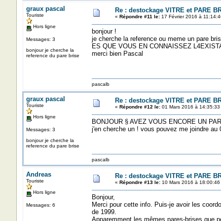
graux pascal
Re : destockage VITRE et PARE B
Touriste
«
Répondre #11 le:
17 Février 2016 à 11:14:4
Hors ligne
bonjour !
je cherche la reference ou meme un pare
Messages: 3
ES QUE VOUS EN CONNAISSEZ L4EXIST
bonjour je cherche la
merci bien Pascal
reference du pare brise
pascalb
graux pascal
Re : destockage VITRE et PARE B
Touriste
«
Répondre #12 le:
01 Mars 2016 à 14:35:33
Hors ligne
BONJOUR § AVEZ VOUS ENCORE UN PARE
j'en cherche un ! vous pouvez me joindre au
Messages: 3
bonjour je cherche la
reference du pare brise
pascalb
Andreas
Re : destockage VITRE et PARE B
Touriste
«
Répondre #13 le:
10 Mars 2016 à 18:00:46
Hors ligne
Bonjour,
Merci pour cette info. Puis-je avoir les coor
Messages: 6
de 1999.
Apparemment les mêmes pares-brises que p