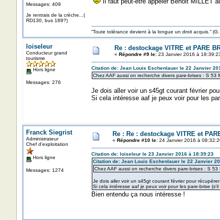
Il faut peut-être appeler Benoit MILLET a
Messages: 409
Je rentrais de la crèche...(
RD130, bus 189?)
“Toute tolérance devient à la longue un droit acquis.”
loiseleur
Re : destockage VITRE et PARE B
Conducteur grand
«
Répondre #9 le:
23 Janvier 2016 à 18:39:2
tourisme
Citation de: Jean Louis Eschenlauer le 22 Janvier 20
Hors ligne
Chez AAF aussi on recherche divers pare-brises : S 53 M
Messages: 276
Je dois aller voir un s45gt courant février p
Si cela intéresse aaf je peux voir pour les par
Franck Siegrist
Re : Re : destockage VITRE et PA
Administrateur
«
Répondre #10 le:
24 Janvier 2016 à 08:32:2
Chef d'exploitation
Citation de: loiseleur le 23 Janvier 2016 à 18:39:23
Hors ligne
Citation de: Jean Louis Eschenlauer le 22 Janvier 2
Chez AAF aussi on recherche divers pare-brises : S 53 
Messages: 1274
Je dois aller voir un s45gt courant février pour récupér
Si cela intéresse aaf je peux voir pour les pare-brise (s'
Bien entendu ça nous intéresse !