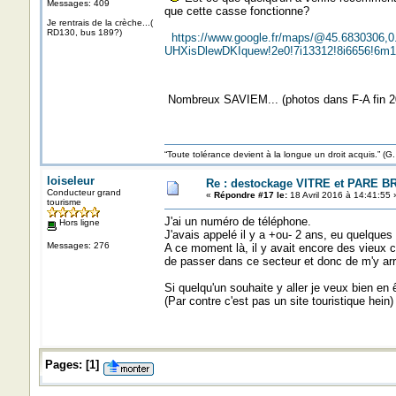
Messages: 409
que cette casse fonctionne?
Je rentrais de la crèche...(
RD130, bus 189?)
https://www.google.fr/maps/@45.6830306,0
UHXisDlewDKIquew!2e0!7i13312!8i6656!6m1
Nombreux SAVIEM... (photos dans F-A fin 
“Toute tolérance devient à la longue un droit acquis.”
loiseleur
Re : destockage VITRE et PARE B
Conducteur grand
«
Répondre #17 le:
18 Avril 2016 à 14:41:55 
tourisme
J'ai un numéro de téléphone.
Hors ligne
J'avais appelé il y a +ou- 2 ans, eu quelques d
Messages: 276
A ce moment là, il y avait encore des vieux c
de passer dans ce secteur et donc de m'y arr
Si quelqu'un souhaite y aller je veux bien en
(Par contre c'est pas un site touristique hein)
Pages:
[
1
]