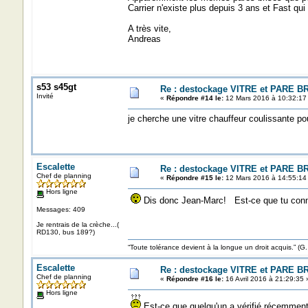
Carrier n'existe plus depuis 3 ans et Fast qui
A très vite,
Andreas
s53 s45gt
Re : destockage VITRE et PARE B
Invité
«
Répondre #14 le:
12 Mars 2016 à 10:32:17
je cherche une vitre chauffeur coulissante po
Escalette
Re : destockage VITRE et PARE B
Chef de planning
«
Répondre #15 le:
12 Mars 2016 à 14:55:14
Hors ligne
Dis donc Jean-Marc! Est-ce que tu conna
Messages: 409
Je rentrais de la crèche...(
RD130, bus 189?)
“Toute tolérance devient à la longue un droit acquis.”
Escalette
Re : destockage VITRE et PARE B
Chef de planning
«
Répondre #16 le:
16 Avril 2016 à 21:29:35 
Hors ligne
Est-ce que quelqu'un a vérifié récemmen