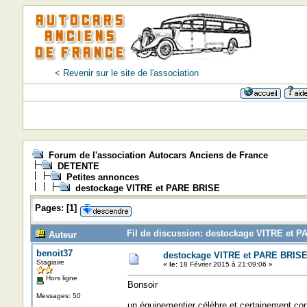
< Revenir sur le site de l'association
Forum de l'association Autocars Anciens de France
DETENTE
Petites annonces
destockage VITRE et PARE BRISE
Pages:
[
1
]
Fil de discussion: destockage VITRE et P
Auteur
benoit37
destockage VITRE et PARE BRIS
Stagiaire
«
le:
18 Février 2015 à 21:09:06 »
Hors ligne
Bonsoir
Messages: 50
un équipementier célèbre et certainement con