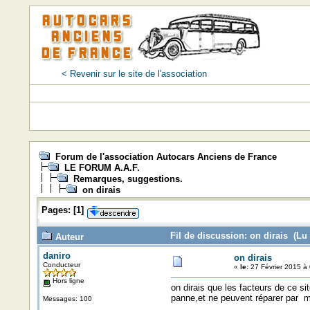
< Revenir sur le site de l'association
Forum de l'association Autocars Anciens de France
LE FORUM A.A.F.
Remarques, suggestions.
on dirais
Pages:
[
1
]
Fil de discussion: on dirais (Lu 
Auteur
daniro
on dirais
Conducteur
«
le:
27 Février 2015 à 
Hors ligne
on dirais que les facteurs de ce si
panne,et ne peuvent réparer par 
Messages: 100