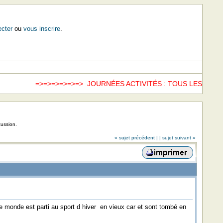
cter
ou
vous inscrire
.
=>=>=>=>=>=> JOURNÉES ACTIVITÉS : TOUS LES SAME
cussion.
« sujet précédent |
| sujet suivant »
le monde est parti au sport d hiver en vieux car et sont tombé en