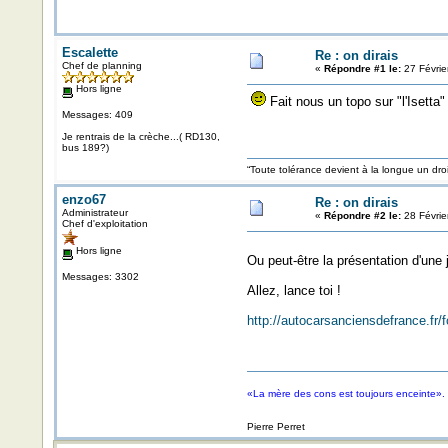
Escalette
Re : on dirais
Chef de planning
«
Répondre #1 le:
27 Févrie
Hors ligne
Fait nous un topo sur "l'Iset
Messages: 409
Je rentrais de la crèche...( RD130,
bus 189?)
“Toute tolérance devient à la longue un d
enzo67
Re : on dirais
Administrateur
«
Répondre #2 le:
28 Févrie
Chef d'exploitation
Hors ligne
Ou peut-être la présentation d'une
Messages: 3302
Allez, lance toi !
http://autocarsanciensdefrance.fr
«La mère des cons est toujours enceinte».
Pierre Perret