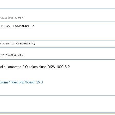
r 2015 à 09:32:01 »
ta" ISO/VELAM/BMW...?
roit acquis.” (G. CLEMENCEAU)
r 2015 à 08:04:42 »
 jolie Lambretta ? Ou alors d'une DKW 1000 S ?
/forums/index.php?board=15.0