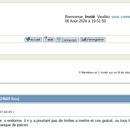
Bienvenue,
Invité
. Veuillez
vous conne
06 Août 2026 à 19:51:50
0 Membres et 1 Invité sur ce fil de dis
24669 fois)
07:44:45 »
te s endorme il n y a pourtant pas de timbre a mettre et ces gratuit, ou tous 
manque de pièces