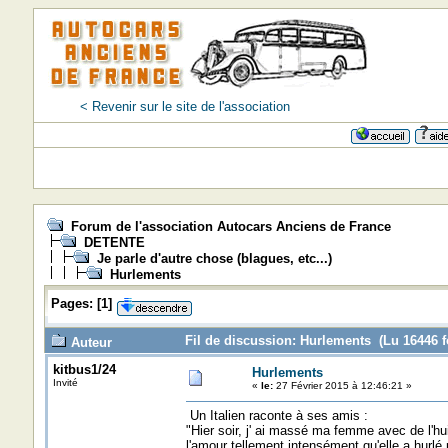
< Revenir sur le site de l'association
Forum de l'association Autocars Anciens de France
DETENTE
Je parle d'autre chose (blagues, etc...)
Hurlements
Pages:
[
1
]
Fil de discussion: Hurlements (Lu 16446 f
Auteur
kitbus1/24
Hurlements
Invité
«
le:
27 Février 2015 à 12:46:21 »
Un Italien raconte à ses amis :
"Hier soir, j' ai massé ma femme avec de l'hui
l'amour tellement intensément qu'elle a hurlé