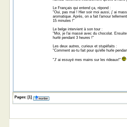
Le Français qui entend ça, répond :
"Oui, pas mal ! Hier soir moi aussi, j' ai m
aromatique. Après, on a fait l'amour tellement 
15 minutes !"
Le belge intervient à son tour :
"Moi, je l'ai massé avec du chocolat. Ensuite o
hurlé pendant 3 heures !"
Les deux autres, curieux et stupéfaits :
"Comment as-tu fait pour qu'elle hurle pendan
"J' ai essuyé mes mains sur les rideaux!"
Pages:
[
1
]