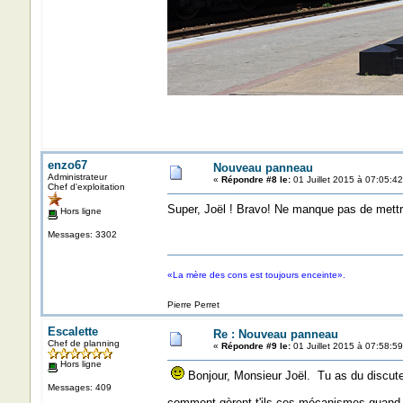
enzo67
Nouveau panneau
Administrateur
«
Répondre #8 le:
01 Juillet 2015 à 07:05:42
Chef d'exploitation
Super, Joël ! Bravo! Ne manque pas de mettre ic
Hors ligne
Messages: 3302
«La mère des cons est toujours enceinte».
Pierre Perret
Escalette
Re : Nouveau panneau
Chef de planning
«
Répondre #9 le:
01 Juillet 2015 à 07:58:59
Hors ligne
Bonjour, Monsieur Joël. Tu as du discute
Messages: 409
comment gèrent-t'ils ces mécanismes quand il