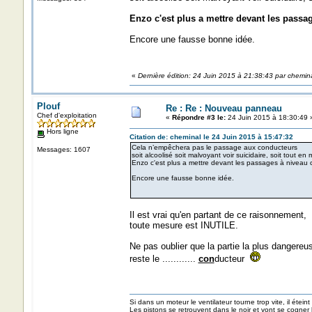
Enzo c'est plus a mettre devant les passa
Encore une fausse bonne idée.
«
Dernière édition: 24 Juin 2015 à 21:38:43 par chemin
Plouf
Re : Re : Nouveau panneau
Chef d'exploitation
«
Répondre #3 le:
24 Juin 2015 à 18:30:49 
Hors ligne
Citation de: cheminal le 24 Juin 2015 à 15:47:32
Cela n’empêchera pas le passage aux conducteurs
Messages: 1607
soit alcoolisé soit malvoyant voir suicidaire, soit tout e
Enzo c'est plus a mettre devant les passages à niveau 
Encore une fausse bonne idée.
Il est vrai qu'en partant de ce raisonnement,
toute mesure est INUTILE.
Ne pas oublier que la partie la plus dangereu
reste le ............
con
ducteur
Si dans un moteur le ventilateur tourne trop vite, il éteint
Les pistons se retrouvent dans le noir et vont se cogner