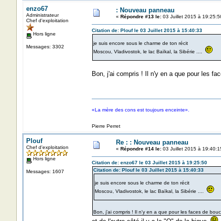
enzo67
: Nouveau panneau
Administrateur
«
Répondre #13 le:
03 Juillet 2015 à 19:25:5
Chef d'exploitation
Citation de: Plouf le 03 Juillet 2015 à 15:40:33
Hors ligne
je suis encore sous le charme de ton récit
Messages: 3302
Moscou, Vladivostok, le lac Baïkal, la Sibérie ....
Bon, j'ai compris ! Il n'y en a que pour les f
«La mère des cons est toujours enceinte».
Pierre Perret
Plouf
Re : : Nouveau panneau
Chef d'exploitation
«
Répondre #14 le:
03 Juillet 2015 à 19:40:1
Hors ligne
Citation de: enzo67 le 03 Juillet 2015 à 19:25:50
Citation de: Plouf le 03 Juillet 2015 à 15:40:33
Messages: 1607
je suis encore sous le charme de ton récit
Moscou, Vladivostok, le lac Baïkal, la Sibérie ....
Bon, j'ai compris ! Il n'y en a que pour les faces de bouc