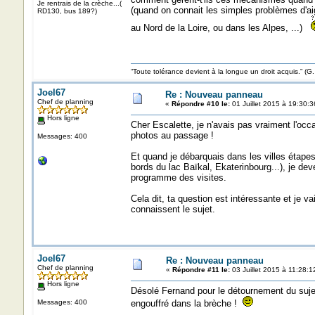
Je rentrais de la crèche...(
(quand on connait les simples problèmes d'aig
RD130, bus 189?)
au Nord de la Loire, ou dans les Alpes, ...)
“Toute tolérance devient à la longue un droit acquis.”
Joel67
Re : Nouveau panneau
Chef de planning
«
Répondre #10 le:
01 Juillet 2015 à 19:30:3
Hors ligne
Cher Escalette, je n'avais pas vraiment l'occa
photos au passage !
Messages: 400
Et quand je débarquais dans les villes étapes
bords du lac Baïkal, Ekaterinbourg...), je de
programme des visites.
Cela dit, ta question est intéressante et je 
connaissent le sujet.
Joel67
Re : Nouveau panneau
Chef de planning
«
Répondre #11 le:
03 Juillet 2015 à 11:28:1
Hors ligne
Désolé Fernand pour le détournement du suj
Messages: 400
engouffré dans la brèche !