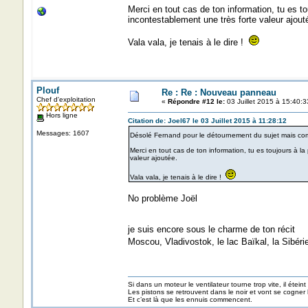
Merci en tout cas de ton information, tu es t
incontestablement une très forte valeur ajout
Vala vala, je tenais à le dire !
Plouf
Re : Re : Nouveau panneau
Chef d'exploitation
«
Répondre #12 le:
03 Juillet 2015 à 15:40:3
Hors ligne
Citation de: Joel67 le 03 Juillet 2015 à 11:28:12
Messages: 1607
Désolé Fernand pour le détournement du sujet mais co
Merci en tout cas de ton information, tu es toujours à l
valeur ajoutée.
Vala vala, je tenais à le dire !
No problème Joël
je suis encore sous le charme de ton récit
Moscou, Vladivostok, le lac Baïkal, la Sibéri
Si dans un moteur le ventilateur tourne trop vite, il éteint
Les pistons se retrouvent dans le noir et vont se cogner
Et c’est là que les ennuis commencent.