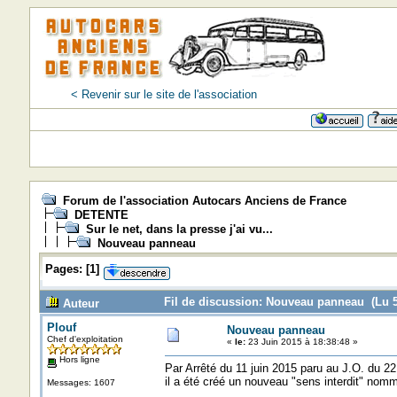
< Revenir sur le site de l'association
=>=>=>
Forum de l'association Autocars Anciens de France
DETENTE
Sur le net, dans la presse j'ai vu...
Nouveau panneau
Pages:
[
1
]
Fil de discussion: Nouveau panneau (Lu 5
Auteur
Plouf
Nouveau panneau
Chef d'exploitation
«
le:
23 Juin 2015 à 18:38:48 »
Hors ligne
Par Arrêté du 11 juin 2015 paru au J.O. du 22
il a été créé un nouveau "sens interdit" nom
Messages: 1607