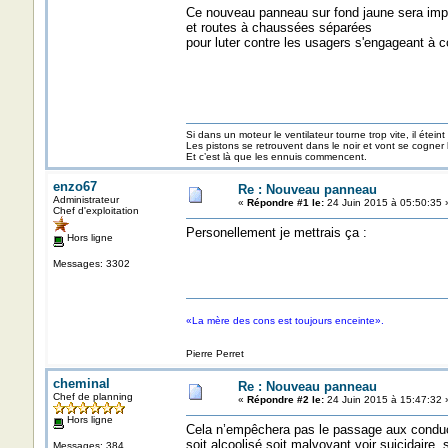
Ce nouveau panneau sur fond jaune sera impla
et routes à chaussées séparées
pour luter contre les usagers s'engageant à 
Si dans un moteur le ventilateur tourne trop vite, il éteint
Les pistons se retrouvent dans le noir et vont se cogner
Et c’est là que les ennuis commencent.
enzo67
Re : Nouveau panneau
Administrateur
«
Répondre #1 le:
24 Juin 2015 à 05:50:35 
Chef d'exploitation
Personellement je mettrais ça :
Hors ligne
Messages: 3302
«La mère des cons est toujours enceinte».
Pierre Perret
cheminal
Re : Nouveau panneau
Chef de planning
«
Répondre #2 le:
24 Juin 2015 à 15:47:32 
Hors ligne
Cela n’empêchera pas le passage aux condu
soit alcoolisé soit malvoyant voir suicidaire
Messages: 384