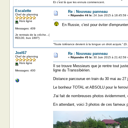
Et c’est là que les ennuis commencent.
Escalette
Re : Nouveau panneau
Chef de planning
«
Répondre #4 le:
24 Juin 2015 à 18:45:59 
Hors ligne
En Russie, c'est pour éviter d'emprunte
Messages: 409
Je rentrais de la crèche...(
RD130, bus 189?)
“Toute tolérance devient à la longue un droit acquis.”
Joel67
Re : Nouveau panneau
Chef de planning
«
Répondre #5 le:
30 Juin 2015 à 21:42:59 
Hors ligne
Il se trouve Messieurs que je rentre tout juste
ligne du Transsibérien.
Messages: 400
Distance parcourue en train du 30 mai au 27 
Le bonheur TOTAL et ABSOLU pour le ferrovip
J'ai fait de nombreuses photos évidemment, d
En attendant, voici 3 photos de ces fameux 