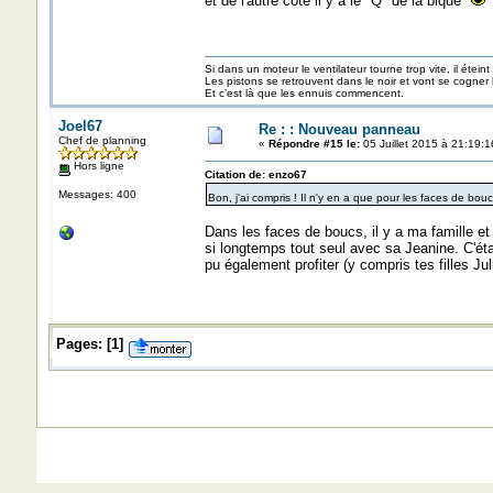
et de l'autre côté il y a le "Q" de la bique
Si dans un moteur le ventilateur tourne trop vite, il éteint
Les pistons se retrouvent dans le noir et vont se cogner
Et c’est là que les ennuis commencent.
Joel67
Re : : Nouveau panneau
Chef de planning
«
Répondre #15 le:
05 Juillet 2015 à 21:19:1
Hors ligne
Citation de: enzo67
Messages: 400
Bon, j'ai compris ! Il n'y en a que pour les faces de bouc
Dans les faces de boucs, il y a ma famille et p
si longtemps tout seul avec sa Jeanine. C'ét
pu également profiter (y compris tes filles Jul
Pages:
[
1
]