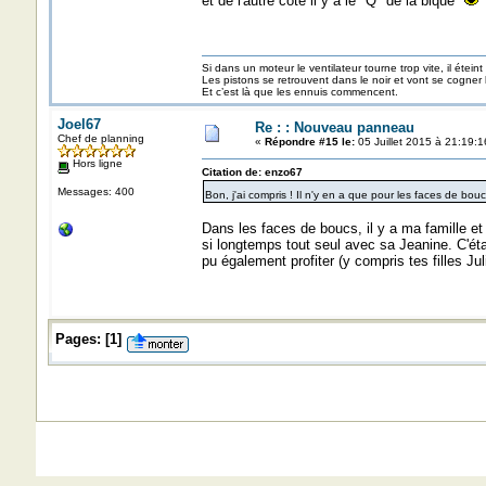
et de l'autre côté il y a le "Q" de la bique
Si dans un moteur le ventilateur tourne trop vite, il éteint
Les pistons se retrouvent dans le noir et vont se cogner
Et c’est là que les ennuis commencent.
Joel67
Re : : Nouveau panneau
Chef de planning
«
Répondre #15 le:
05 Juillet 2015 à 21:19:1
Hors ligne
Citation de: enzo67
Messages: 400
Bon, j'ai compris ! Il n'y en a que pour les faces de bouc
Dans les faces de boucs, il y a ma famille et p
si longtemps tout seul avec sa Jeanine. C'ét
pu également profiter (y compris tes filles Jul
Pages:
[
1
]