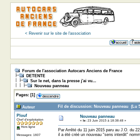
< Revenir sur le site de l'association
=>=>=>
Forum de l'association Autocars Anciens de France
DETENTE
Sur le net, dans la presse j'ai vu...
Nouveau panneau
Pages:
[
1
]
Fil de discussion: Nouveau panneau (Lu 5
Auteur
Plouf
Nouveau panneau
Chef d'exploitation
«
le:
23 Juin 2015 à 18:38:48 »
Hors ligne
Par Arrêté du 11 juin 2015 paru au J.O. du 22
il a été créé un nouveau "sens interdit" nom
Messages: 1607