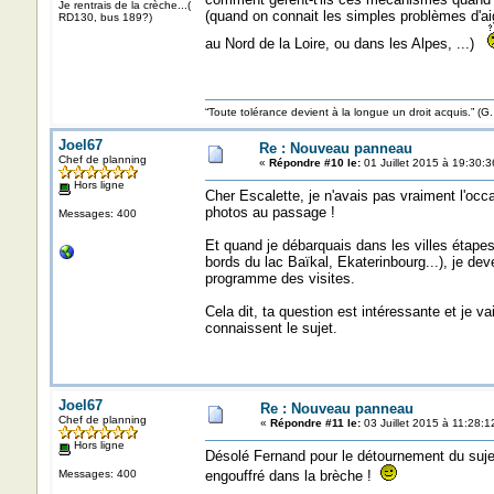
Je rentrais de la crèche...(
(quand on connait les simples problèmes d'aig
RD130, bus 189?)
au Nord de la Loire, ou dans les Alpes, ...)
“Toute tolérance devient à la longue un droit acquis.”
Joel67
Re : Nouveau panneau
Chef de planning
«
Répondre #10 le:
01 Juillet 2015 à 19:30:3
Hors ligne
Cher Escalette, je n'avais pas vraiment l'occa
photos au passage !
Messages: 400
Et quand je débarquais dans les villes étapes
bords du lac Baïkal, Ekaterinbourg...), je de
programme des visites.
Cela dit, ta question est intéressante et je 
connaissent le sujet.
Joel67
Re : Nouveau panneau
Chef de planning
«
Répondre #11 le:
03 Juillet 2015 à 11:28:1
Hors ligne
Désolé Fernand pour le détournement du suj
Messages: 400
engouffré dans la brèche !