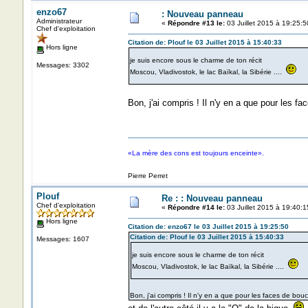
enzo67
: Nouveau panneau
Administrateur
«
Répondre #13 le:
03 Juillet 2015 à 19:25:5
Chef d'exploitation
Citation de: Plouf le 03 Juillet 2015 à 15:40:33
Hors ligne
je suis encore sous le charme de ton récit
Messages: 3302
Moscou, Vladivostok, le lac Baïkal, la Sibérie ....
Bon, j'ai compris ! Il n'y en a que pour les f
«La mère des cons est toujours enceinte».
Pierre Perret
Plouf
Re : : Nouveau panneau
Chef d'exploitation
«
Répondre #14 le:
03 Juillet 2015 à 19:40:1
Hors ligne
Citation de: enzo67 le 03 Juillet 2015 à 19:25:50
Citation de: Plouf le 03 Juillet 2015 à 15:40:33
Messages: 1607
je suis encore sous le charme de ton récit
Moscou, Vladivostok, le lac Baïkal, la Sibérie ....
Bon, j'ai compris ! Il n'y en a que pour les faces de bouc