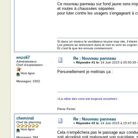
Ce nouveau panneau sur fond jaune sera impla
et routes à chaussées séparées
pour luter contre les usagers s'engageant à 
Si dans un moteur le ventilateur tourne trop vite, il éteint
Les pistons se retrouvent dans le noir et vont se cogner
Et c’est là que les ennuis commencent.
enzo67
Re : Nouveau panneau
Administrateur
«
Répondre #1 le:
24 Juin 2015 à 05:50:35 
Chef d'exploitation
Personellement je mettrais ça :
Hors ligne
Messages: 3302
«La mère des cons est toujours enceinte».
Pierre Perret
cheminal
Re : Nouveau panneau
Chef de planning
«
Répondre #2 le:
24 Juin 2015 à 15:47:32 
Hors ligne
Cela n’empêchera pas le passage aux condu
soit alcoolisé soit malvoyant voir suicidaire
Messages: 384