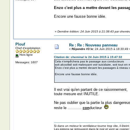
Enzo c'est plus a mettre devant les passa
Encore une fausse bonne idée.
«
Dernière édition: 24 Juin 2015 à 21:38:43 par chemin
Plouf
Re : Re : Nouveau panneau
Chef d'exploitation
«
Répondre #3 le:
24 Juin 2015 à 18:30:49 
Hors ligne
Citation de: cheminal le 24 Juin 2015 à 15:47:32
Cela n’empêchera pas le passage aux conducteurs
Messages: 1607
soit alcoolisé soit malvoyant voir suicidaire, soit tout e
Enzo c'est plus a mettre devant les passages à niveau 
Encore une fausse bonne idée.
Il est vrai qu'en partant de ce raisonnement,
toute mesure est INUTILE.
Ne pas oublier que la partie la plus dangereu
reste le ............
con
ducteur
Si dans un moteur le ventilateur tourne trop vite, il éteint
Les pistons se retrouvent dans le noir et vont se cogner