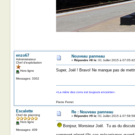
enzo67
Nouveau panneau
Administrateur
«
Répondre #8 le:
01 Juillet 2015 à 07:05:42
Chef d'exploitation
Super, Joël ! Bravo! Ne manque pas de mettre ic
Hors ligne
Messages: 3302
«La mère des cons est toujours enceinte».
Pierre Perret
Escalette
Re : Nouveau panneau
Chef de planning
«
Répondre #9 le:
01 Juillet 2015 à 07:58:59
Hors ligne
Bonjour, Monsieur Joël. Tu as du discute
Messages: 409
comment gèrent-t'ils ces mécanismes quand il