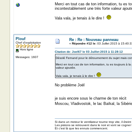
Merci en tout cas de ton information, tu es t
incontestablement une très forte valeur ajout
Vala vala, je tenais à le dire !
Plouf
Re : Re : Nouveau panneau
Chef d'exploitation
«
Répondre #12 le:
03 Juillet 2015 à 15:40:3
Hors ligne
Citation de: Joel67 le 03 Juillet 2015 à 11:28:12
Messages: 1607
Désolé Fernand pour le détournement du sujet mais co
Merci en tout cas de ton information, tu es toujours à l
valeur ajoutée.
Vala vala, je tenais à le dire !
No problème Joël
je suis encore sous le charme de ton récit
Moscou, Vladivostok, le lac Baïkal, la Sibéri
Si dans un moteur le ventilateur tourne trop vite, il éteint
Les pistons se retrouvent dans le noir et vont se cogner
Et c’est là que les ennuis commencent.