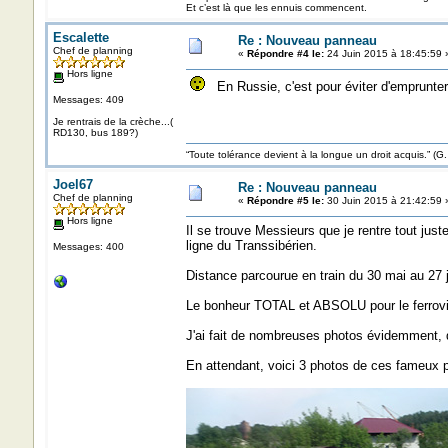
Et c’est là que les ennuis commencent.
Escalette
Re : Nouveau panneau
Chef de planning
«
Répondre #4 le:
24 Juin 2015 à 18:45:59 
Hors ligne
En Russie, c'est pour éviter d'emprunte
Messages: 409
Je rentrais de la crèche...(
RD130, bus 189?)
“Toute tolérance devient à la longue un droit acquis.”
Joel67
Re : Nouveau panneau
Chef de planning
«
Répondre #5 le:
30 Juin 2015 à 21:42:59 
Hors ligne
Il se trouve Messieurs que je rentre tout juste
ligne du Transsibérien.
Messages: 400
Distance parcourue en train du 30 mai au 27 
Le bonheur TOTAL et ABSOLU pour le ferrovip
J'ai fait de nombreuses photos évidemment, d
En attendant, voici 3 photos de ces fameux 