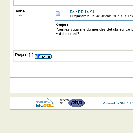
anne
Re : PR 14 SL
Invité
«
Répondre #1 le:
30 Octobre 2015 à 15:17:
Bonjour
Pourriez vous me donner des détails sur ce 
Est il roulant?
Pages:
[
1
]
Powered by SMF 1.1.