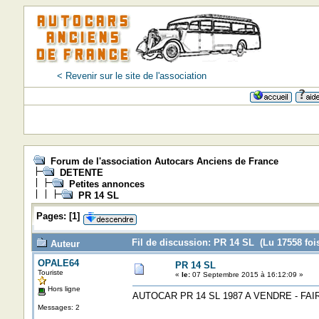
< Revenir sur le site de l'association
Forum de l'association Autocars Anciens de France
DETENTE
Petites annonces
PR 14 SL
Pages:
[
1
]
Fil de discussion: PR 14 SL (Lu 17558 foi
Auteur
OPALE64
PR 14 SL
Touriste
«
le:
07 Septembre 2015 à 16:12:09 »
Hors ligne
AUTOCAR PR 14 SL 1987 A VENDRE - FA
Messages: 2