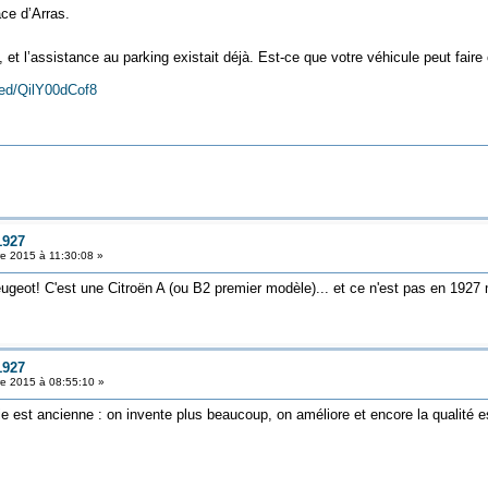
ace d’Arras.
et l’assistance au parking existait déjà. Est-ce que votre véhicule peut faire
ed/QilY00dCof8
1927
e 2015 à 11:30:08 »
geot! C'est une Citroën A (ou B2 premier modèle)... et ce n'est pas en 1927 
1927
e 2015 à 08:55:10 »
 est ancienne : on invente plus beaucoup, on améliore et encore la qualité es