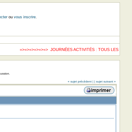
cter
ou
vous inscrire
.
=>=>=>=>=>=> JOURNÉES ACTIVITÉS : TOUS LES SAMED
cussion.
« sujet précédent |
| sujet suivant »