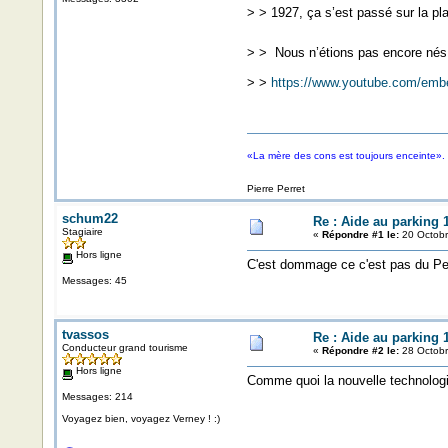
> > 1927, ça s’est passé sur la pl
> > Nous n’étions pas encore nés, 
> >
https://www.youtube.com/emb
«La mère des cons est toujours enceinte».
Pierre Perret
schum22
Re : Aide au parking 
Stagiaire
«
Répondre #1 le:
20 Octobr
Hors ligne
C'est dommage ce c'est pas du Peu
Messages: 45
tvassos
Re : Aide au parking 
Conducteur grand tourisme
«
Répondre #2 le:
28 Octobr
Hors ligne
Comme quoi la nouvelle technologie
Messages: 214
Voyagez bien, voyagez Verney ! :)