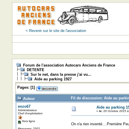
< Revenir sur le site de l'association
Forum de l'association Autocars Anciens de France
DETENTE
Sur le net, dans la presse j'ai vu...
Aide au parking 1927
Pages:
[
1
]
Fil de discussion: Aide au parki
Auteur
enzo67
Aide au parking 1
Administrateur
«
le:
20 Octobre 2015 à
Chef d'exploitation
Hors ligne
On n'a rien inventé....Première Pe
Messages: 3302