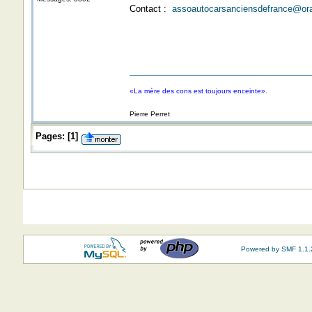
Contact :
assoautocarsanciensdefrance@ora
«La mère des cons est toujours enceinte».
Pierre Perret
Pages:
[
1
]
Powered by SMF 1.1.