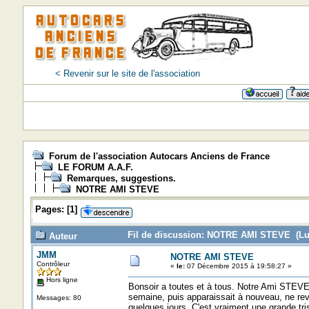
< Revenir sur le site de l'association
Forum de l'association Autocars Anciens de France
LE FORUM A.A.F.
Remarques, suggestions.
NOTRE AMI STEVE
Pages:
[
1
]
Fil de discussion: NOTRE AMI STEVE (Lu 
Auteur
JMM
NOTRE AMI STEVE
Contrôleur
«
le:
07 Décembre 2015 à 19:58:27 »
Hors ligne
Bonsoir a toutes et à tous. Notre Ami STEVE 
semaine, puis apparaissait à nouveau, ne revi
Messages: 80
quelques jours. C'est vraiment une grande tr