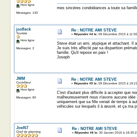
Hors ligne
mes sincéres condoléances a toute sa famill
Messages: 130
josfleck
Re : NOTRE AMI STEVE
Touriste
«
Répondre #4 le:
09 Décembre 2015 à 11:50
Hors ligne
Steve était un ami, atypique et attachant. Il
Je suis très affecté par sa disparition préma
Messages: 2
famille. Qu'il repose en paix !
Joseph
JMM
Re : NOTRE AMI STEVE
Contrôleur
«
Répondre #5 le:
09 Décembre 2015 à 19:21
Hors ligne
C'est d'autant plus difficile à accepter que
malheureusement nous n'avons aucune idée ou 
Messages: 80
uniquement que sa fille venait de temps à autr
véhicules sur lesquels il à œuvré, et ça ma
Joel67
Re : NOTRE AMI STEVE
Chef de planning
«
Répondre #6 le:
30 Janvier 2016 à 18:35:2