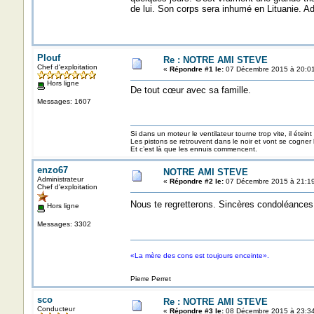
de lui. Son corps sera inhumé en Lituanie. Adi
Plouf
Re : NOTRE AMI STEVE
Chef d'exploitation
«
Répondre #1 le:
07 Décembre 2015 à 20:01
Hors ligne
De tout cœur avec sa famille.
Messages: 1607
Si dans un moteur le ventilateur tourne trop vite, il éteint
Les pistons se retrouvent dans le noir et vont se cogner
Et c’est là que les ennuis commencent.
enzo67
NOTRE AMI STEVE
Administrateur
«
Répondre #2 le:
07 Décembre 2015 à 21:19
Chef d'exploitation
Nous te regretterons. Sincères condoléances 
Hors ligne
Messages: 3302
«La mère des cons est toujours enceinte».
Pierre Perret
sco
Re : NOTRE AMI STEVE
Conducteur
«
Répondre #3 le:
08 Décembre 2015 à 23:34