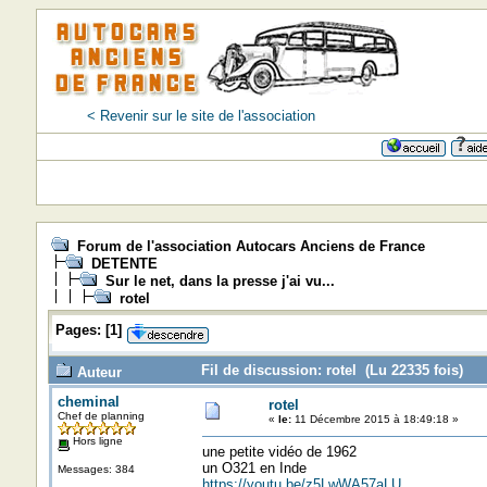
< Revenir sur le site de l'association
Forum de l'association Autocars Anciens de France
DETENTE
Sur le net, dans la presse j'ai vu...
rotel
Pages:
[
1
]
Fil de discussion: rotel (Lu 22335 fois)
Auteur
cheminal
rotel
Chef de planning
«
le:
11 Décembre 2015 à 18:49:18 »
Hors ligne
une petite vidéo de 1962
un O321 en Inde
Messages: 384
https://youtu.be/z5LwWA57aLU