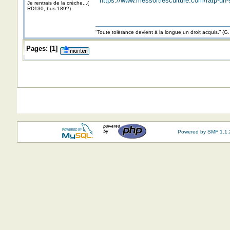
https://www.messortiesculture.com/ratp-un-s
Je rentrais de la crèche...(
RD130, bus 189?)
“Toute tolérance devient à la longue un droit acquis.”
Pages:
[
1
]
Powered by SMF 1.1.