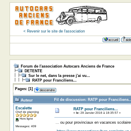
< Revenir sur le site de l'association
Forum de l'association Autocars Anciens de France
DETENTE
Sur le net, dans la presse j'ai vu...
RATP pour Franciliens...
Pages:
[
1
]
Fil de discussion: RATP pour Franciliens..
Auteur
Escalette
RATP pour Franciliens...
Chef de planning
«
le:
29 Janvier 2016 à 18:35:57 »
Hors ligne
... ou pour provinciaux en vacances scolai
Messages: 409