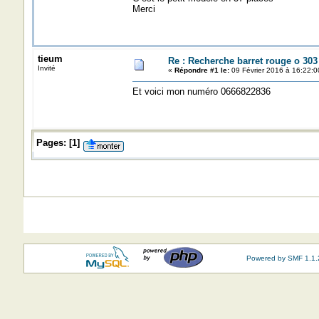
Merci
tieum
Re : Recherche barret rouge o 303
Invité
«
Répondre #1 le:
09 Février 2016 à 16:22:0
Et voici mon numéro 0666822836
Pages:
[
1
]
Powered by SMF 1.1.