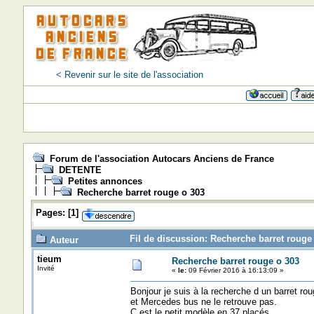
< Revenir sur le site de l'association
Forum de l'association Autocars Anciens de France
DETENTE
Petites annonces
Recherche barret rouge o 303
Pages:
[
1
]
Fil de discussion: Recherche barret rouge 
Auteur
tieum
Recherche barret rouge o 303
Invité
«
le:
09 Février 2016 à 16:13:09 »
Bonjour je suis à la recherche d un barret r
et Mercedes bus ne le retrouve pas.
C est le petit modèle en 37 placés