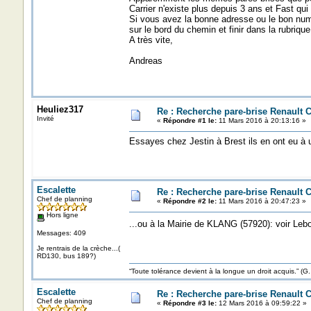
Carrier n'existe plus depuis 3 ans et Fast qui
Si vous avez la bonne adresse ou le bon numé
sur le bord du chemin et finir dans la rubrique
A très vite,
Andreas
Heuliez317
Re : Recherche pare-brise Renault C
Invité
«
Répondre #1 le:
11 Mars 2016 à 20:13:16 »
Essayes chez Jestin à Brest ils en ont eu à
Escalette
Re : Recherche pare-brise Renault C
Chef de planning
«
Répondre #2 le:
11 Mars 2016 à 20:47:23 »
Hors ligne
...ou à la Mairie de KLANG (57920): voir L
Messages: 409
Je rentrais de la crèche...(
RD130, bus 189?)
“Toute tolérance devient à la longue un droit acquis.”
Escalette
Re : Recherche pare-brise Renault C
Chef de planning
«
Répondre #3 le:
12 Mars 2016 à 09:59:22 »