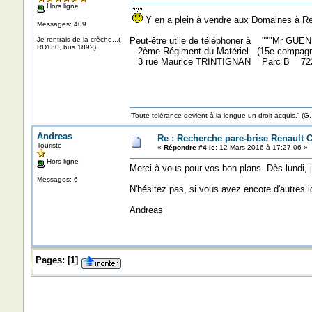
Hors ligne
Y en a plein à vendre aux Domaines à Re
Messages: 409
Je rentrais de la crèche...(
Peut-être utile de téléphoner à """Mr GU
RD130, bus 189?)
2ème Régiment du Matériel (15e compagnie
3 rue Maurice TRINTIGNAN Parc B 72
“Toute tolérance devient à la longue un droit acquis.”
Andreas
Re : Recherche pare-brise Renault C
Touriste
«
Répondre #4 le:
12 Mars 2016 à 17:27:06 »
Hors ligne
Merci à vous pour vos bon plans. Dès lundi, je
Messages: 6
N'hésitez pas, si vous avez encore d'autres i
Andreas
Pages:
[
1
]