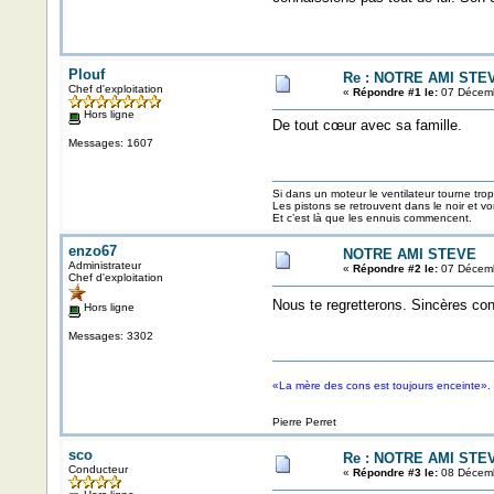
Plouf
Re : NOTRE AMI STE
Chef d'exploitation
«
Répondre #1 le:
07 Décemb
Hors ligne
De tout cœur avec sa famille.
Messages: 1607
Si dans un moteur le ventilateur tourne trop v
Les pistons se retrouvent dans le noir et v
Et c’est là que les ennuis commencent.
enzo67
NOTRE AMI STEVE
Administrateur
«
Répondre #2 le:
07 Décemb
Chef d'exploitation
Nous te regretterons. Sincères con
Hors ligne
Messages: 3302
«La mère des cons est toujours enceinte».
Pierre Perret
sco
Re : NOTRE AMI STE
Conducteur
«
Répondre #3 le:
08 Décemb