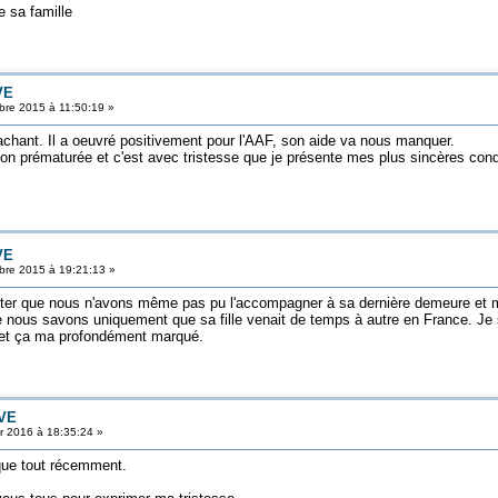
 sa famille
VE
re 2015 à 11:50:19 »
tachant. Il a oeuvré positivement pour l'AAF, son aide va nous manquer.
tion prématurée et c'est avec tristesse que je présente mes plus sincères cond
VE
re 2015 à 19:21:13 »
ccepter que nous n'avons même pas pu l'accompagner à sa dernière demeure et
le nous savons uniquement que sa fille venait de temps à autre en France. Je s
, et ça ma profondément marqué.
VE
r 2016 à 18:35:24 »
 que tout récemment.