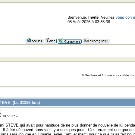
Bienvenue,
Invité
. Veuillez
vous conne
08 Août 2026 à 03:36:36
0 Membres et 1 Invité sur ce fil de dis
TEVE (Lu 31236 fois)
E
 19:58:27 »
Ami STEVE qui avait pour habitude de ne plus donner de nouvelle de lui pend
. Il à été découvert sans vie il y a quelques jours. C'est vraiment une grand
orps sera inhumé en Lituanie. Adieu l'ami et merci pour ce que tu as fait pour 