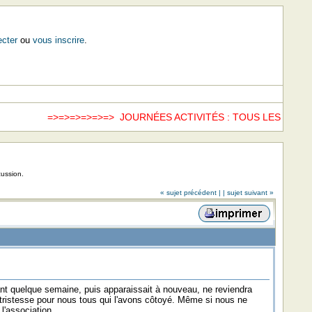
cter
ou
vous inscrire
.
=>=>=>=>=>=> JOURNÉES ACTIVITÉS : TOUS LES SAMED
cussion.
« sujet précédent |
| sujet suivant »
ant quelque semaine, puis apparaissait à nouveau, ne reviendra
e tristesse pour nous tous qui l'avons côtoyé. Même si nous ne
l'association.