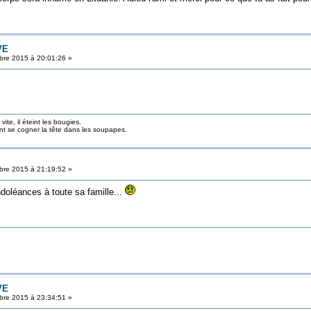
VE
re 2015 à 20:01:26 »
ite, il éteint les bougies.
ont se cogner la tête dans les soupapes.
re 2015 à 21:19:52 »
doléances à toute sa famille...
VE
re 2015 à 23:34:51 »