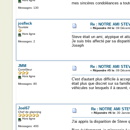
Hors ligne
mes sincéres condoléances a toute
Messages: 130
josfleck
Re : NOTRE AMI STE
Touriste
«
Répondre #4 le:
09 Décemb
Hors ligne
Steve était un ami, atypique et at
Je suis très affecté par sa dispari
Messages: 2
Joseph
JMM
Re : NOTRE AMI STE
Contrôleur
«
Répondre #5 le:
09 Décemb
Hors ligne
C'est d'autant plus difficile à a
était plus que discret sur sa famil
Messages: 80
véhicules sur lesquels il à œuvré
Joel67
Re : NOTRE AMI STE
Chef de planning
«
Répondre #6 le:
30 Janvie
Hors ligne
J'ai appris la disparition de Steve
Messages: 400