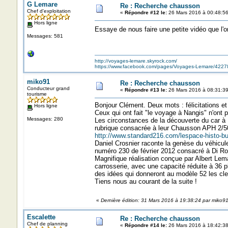
G Lemare
Re : Recherche chausson
Chef d'exploitation
«
Répondre #12 le:
26 Mars 2016 à 00:48:56
Hors ligne
Essaye de nous faire une petite vidéo que l'
Messages: 581
http://voyages-lemare.skyrock.com/
https://www.facebook.com/pages/Voyages-Lemare/422
miko91
Re : Recherche chausson
Conducteur grand
«
Répondre #13 le:
26 Mars 2016 à 08:31:39
tourisme
Bonjour Clément. Deux mots : félicitations e
Hors ligne
Ceux qui ont fait "le voyage à Nangis" n'ont
Messages: 280
Les circonstances de la découverte du car à 
rubrique consacrée à leur Chausson APH 2/50.
http://www.standard216.com/lespace-histo-bu
Daniel Crosnier raconte la genèse du véhicu
numéro 230 de février 2012 consacré à Di Ro
Magnifique réalisation conçue par Albert Lemaî
carrosserie, avec une capacité réduite à 36 
des idées qui donneront au modèle 52 les cl
Tiens nous au courant de la suite !
«
Dernière édition: 31 Mars 2016 à 19:38:24 par miko9
Escalette
Re : Recherche chausson
Chef de planning
«
Répondre #14 le:
26 Mars 2016 à 18:42:38