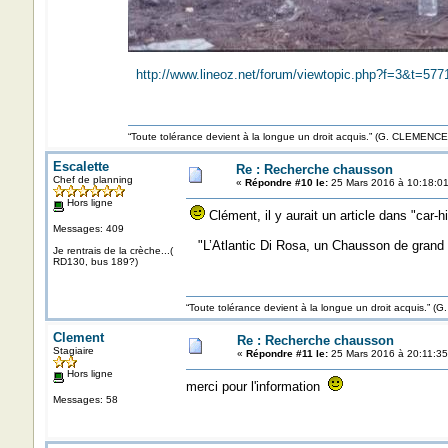
http://www.lineoz.net/forum/viewtopic.php?f=3&t=577
“Toute tolérance devient à la longue un droit acquis.” (G. CLEMENC
Escalette
Re : Recherche chausson
Chef de planning
«
Répondre #10 le:
25 Mars 2016 à 10:18:01
Hors ligne
Clément, il y aurait un article dans "car-
Messages: 409
"L’Atlantic Di Rosa, un Chausson de grand 
Je rentrais de la crèche...(
RD130, bus 189?)
“Toute tolérance devient à la longue un droit acquis.”
Clement
Re : Recherche chausson
Stagiaire
«
Répondre #11 le:
25 Mars 2016 à 20:11:35
Hors ligne
merci pour l'information
Messages: 58