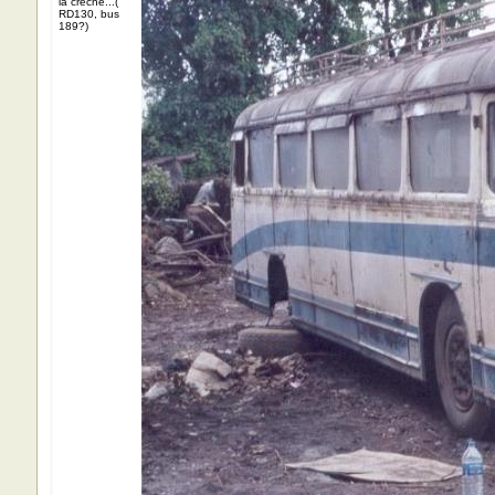
la crèche...(
RD130, bus
189?)