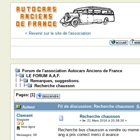
< Revenir sur le site de l'association
Forum de l'association Autocars Anciens de France
LE FORUM A.A.F.
Remarques, suggestions.
Recherche chausson
Pages:
[
1
]
Fil de discussion: Recherche chausson (L
Auteur
Clement
Recherche chausson
Stagiaire
«
le:
21 Mars 2016 à 20:38:30 »
Hors ligne
Recherche bus chausson a vendre ou meme a 
ang a prix correct merci d avance
Messages: 58