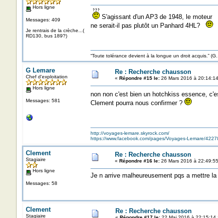
Hors ligne
S'agissant d'un AP3 de 1948, le moteur
Messages: 409
ne serait-il pas plutôt un Panhard 4HL?
Je rentrais de la crèche...(
RD130, bus 189?)
“Toute tolérance devient à la longue un droit acquis.”
G Lemare
Re : Recherche chausson
Chef d'exploitation
«
Répondre #15 le:
26 Mars 2016 à 20:14:14
Hors ligne
non non c'est bien un hotchkiss essence, c'es
Messages: 581
Clement pourra nous confirmer ?
http://voyages-lemare.skyrock.com/
https://www.facebook.com/pages/Voyages-Lemare/422
Clement
Re : Recherche chausson
Stagiaire
«
Répondre #16 le:
26 Mars 2016 à 22:49:55
Hors ligne
Je n arrive malheureusement pqs a mettre la
Messages: 58
Clement
Re : Recherche chausson
Stagiaire
«
Répondre #17 le:
22 Mai 2016 à 22:15:14 