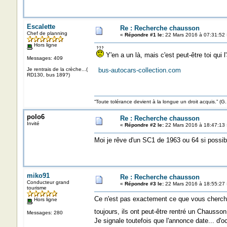
Escalette
Re : Recherche chausson
Chef de planning
«
Répondre #1 le:
22 Mars 2016 à 07:31:52 
Hors ligne
Y'en a un là, mais c'est peut-être toi qui l
Messages: 409
Je rentrais de la crèche...(
bus-autocars-collection.com
RD130, bus 189?)
“Toute tolérance devient à la longue un droit acquis.”
polo6
Re : Recherche chausson
Invité
«
Répondre #2 le:
22 Mars 2016 à 18:47:13 
Moi je rêve d'un SC1 de 1963 ou 64 si possib
miko91
Re : Recherche chausson
Conducteur grand
«
Répondre #3 le:
22 Mars 2016 à 18:55:27 
tourisme
Ce n'est pas exactement ce que vous cherche
Hors ligne
toujours, ils ont peut-être rentré un Chausso
Messages: 280
Je signale toutefois que l'annonce date... d'