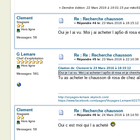
«
Dernière édition: 22 Mars 2016 à 19:01:15 par miko9
Clement
Re : Recherche chausson
Stagiaire
«
Répondre #4 le:
23 Mars 2016 à 18:15:12 
Hors ligne
Oui je l ai vu. Moi j ai acheter l ap5o di ro
Messages: 58
G Lemare
Re : Re : Recherche chausson
Chef d'exploitation
«
Répondre #5 le:
23 Mars 2016 à 22:10:38 
Hors ligne
Citation de: Clement le 23 Mars 2016 à 18:15:12
Oui je l ai vu. Moi j ai acheter l ap5o di rosa et je ch
Messages: 581
Tu as acheter le chausson di rosa de chez al
http://voyages-lemare.skyrock.com/
https://www.facebook.com/pages/Voyages-Lemare/422
Clement
Re : Recherche chausson
Stagiaire
«
Répondre #6 le:
24 Mars 2016 à 18:14:50 
Hors ligne
Oui c est moi qui l a acheté
Messages: 58