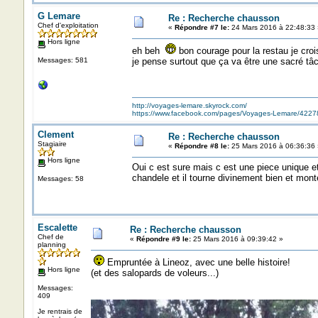
G Lemare
Re : Recherche chausson
Chef d'exploitation
«
Répondre #7 le:
24 Mars 2016 à 22:48:33 
Hors ligne
eh beh
bon courage pour la restau je croi
Messages: 581
je pense surtout que ça va être une sacré tâc
http://voyages-lemare.skyrock.com/
https://www.facebook.com/pages/Voyages-Lemare/422
Clement
Re : Recherche chausson
Stagiaire
«
Répondre #8 le:
25 Mars 2016 à 06:36:36 
Hors ligne
Oui c est sure mais c est une piece unique e
chandele et il tourne divinement bien et monte
Messages: 58
Escalette
Re : Recherche chausson
Chef de
«
Répondre #9 le:
25 Mars 2016 à 09:39:42 »
planning
Empruntée à Lineoz, avec une belle histoire!
Hors ligne
(et des salopards de voleurs...)
Messages:
409
Je rentrais de