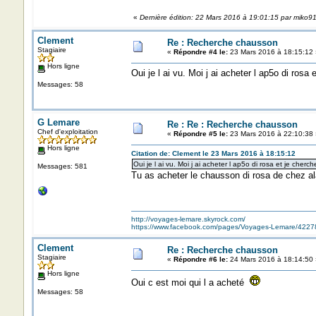
«
Dernière édition: 22 Mars 2016 à 19:01:15 par miko9
Clement
Re : Recherche chausson
Stagiaire
«
Répondre #4 le:
23 Mars 2016 à 18:15:12 
Hors ligne
Oui je l ai vu. Moi j ai acheter l ap5o di ro
Messages: 58
G Lemare
Re : Re : Recherche chausson
Chef d'exploitation
«
Répondre #5 le:
23 Mars 2016 à 22:10:38 
Hors ligne
Citation de: Clement le 23 Mars 2016 à 18:15:12
Oui je l ai vu. Moi j ai acheter l ap5o di rosa et je ch
Messages: 581
Tu as acheter le chausson di rosa de chez al
http://voyages-lemare.skyrock.com/
https://www.facebook.com/pages/Voyages-Lemare/422
Clement
Re : Recherche chausson
Stagiaire
«
Répondre #6 le:
24 Mars 2016 à 18:14:50 
Hors ligne
Oui c est moi qui l a acheté
Messages: 58