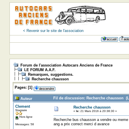
< Revenir sur le site de l'association
Forum de l'association Autocars Anciens de France
LE FORUM A.A.F.
Remarques, suggestions.
Recherche chausson
Pages:
[
1
]
Fil de discussion: Recherche chausson (L
Auteur
Clement
Recherche chausson
Stagiaire
«
le:
21 Mars 2016 à 20:38:30 »
Hors ligne
Recherche bus chausson a vendre ou meme a 
ang a prix correct merci d avance
Messages: 58