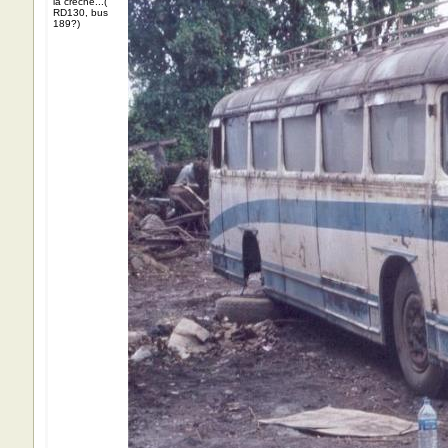
la crèche...(
RD130, bus
189?)