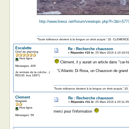
http://www.lineoz.net/forum/viewtopic.php?f=3&t=577
“Toute tolérance devient à la longue un droit acquis.” (G. CLEMENC
Escalette
Re : Recherche chausson
Chef de planning
«
Répondre #10 le:
25 Mars 2016 à 10:18:01
Hors ligne
Clément, il y aurait un article dans "car-
Messages: 409
"L’Atlantic Di Rosa, un Chausson de grand 
Je rentrais de la crèche...(
RD130, bus 189?)
“Toute tolérance devient à la longue un droit acquis.”
Clement
Re : Recherche chausson
Stagiaire
«
Répondre #11 le:
25 Mars 2016 à 20:11:35
Hors ligne
merci pour l'information
Messages: 58