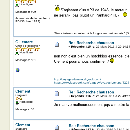
Hors ligne
S'agissant d'un AP3 de 1948, le moteur
Messages: 409
ne serait-il pas plutôt un Panhard 4HL?
Je rentrais de la crèche...(
RD130, bus 189?)
“Toute tolérance devient à la longue un droit acquis.”
G Lemare
Re : Recherche chausson
Chef d'exploitation
«
Répondre #15 le:
26 Mars 2016 à 20:14:14
Hors ligne
non non c'est bien un hotchkiss essence, c'es
Messages: 581
Clement pourra nous confirmer ?
http://voyages-lemare.skyrock.com/
https://www.facebook.com/pages/Voyages-Lemare/422
Clement
Re : Recherche chausson
Stagiaire
«
Répondre #16 le:
26 Mars 2016 à 22:49:55
Hors ligne
Je n arrive malheureusement pqs a mettre la
Messages: 58
Clement
Re : Recherche chausson
Stagiaire
«
Répondre #17 le:
22 Mai 2016 à 22:15:14 