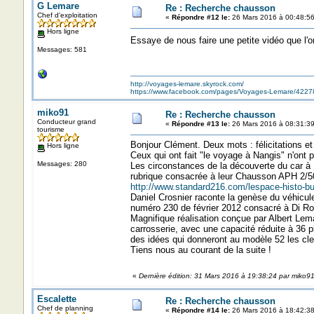
G Lemare
Re : Recherche chausson
Chef d'exploitation
«
Répondre #12 le:
26 Mars 2016 à 00:48:56
Hors ligne
Essaye de nous faire une petite vidéo que l'
Messages: 581
http://voyages-lemare.skyrock.com/
https://www.facebook.com/pages/Voyages-Lemare/422
miko91
Re : Recherche chausson
Conducteur grand
«
Répondre #13 le:
26 Mars 2016 à 08:31:39
tourisme
Bonjour Clément. Deux mots : félicitations e
Hors ligne
Ceux qui ont fait "le voyage à Nangis" n'ont
Messages: 280
Les circonstances de la découverte du car à 
rubrique consacrée à leur Chausson APH 2/50.
http://www.standard216.com/lespace-histo-bu
Daniel Crosnier raconte la genèse du véhicu
numéro 230 de février 2012 consacré à Di Ro
Magnifique réalisation conçue par Albert Lemaî
carrosserie, avec une capacité réduite à 36 
des idées qui donneront au modèle 52 les cl
Tiens nous au courant de la suite !
«
Dernière édition: 31 Mars 2016 à 19:38:24 par miko9
Escalette
Re : Recherche chausson
Chef de planning
«
Répondre #14 le:
26 Mars 2016 à 18:42:38