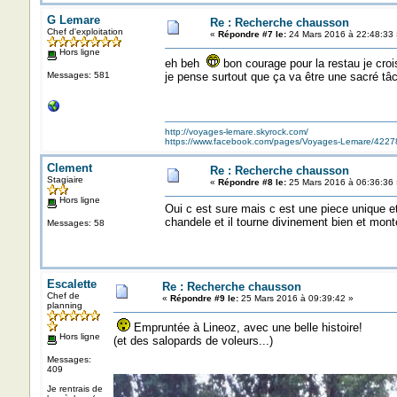
G Lemare
Re : Recherche chausson
Chef d'exploitation
«
Répondre #7 le:
24 Mars 2016 à 22:48:33 
Hors ligne
eh beh
bon courage pour la restau je croi
Messages: 581
je pense surtout que ça va être une sacré tâc
http://voyages-lemare.skyrock.com/
https://www.facebook.com/pages/Voyages-Lemare/422
Clement
Re : Recherche chausson
Stagiaire
«
Répondre #8 le:
25 Mars 2016 à 06:36:36 
Hors ligne
Oui c est sure mais c est une piece unique e
chandele et il tourne divinement bien et monte
Messages: 58
Escalette
Re : Recherche chausson
Chef de
«
Répondre #9 le:
25 Mars 2016 à 09:39:42 »
planning
Empruntée à Lineoz, avec une belle histoire!
Hors ligne
(et des salopards de voleurs...)
Messages:
409
Je rentrais de