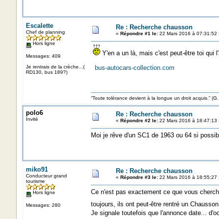
Escalette
Re : Recherche chausson
Chef de planning
«
Répondre #1 le:
22 Mars 2016 à 07:31:52 
Hors ligne
Y'en a un là, mais c'est peut-être toi qui l
Messages: 409
Je rentrais de la crèche...(
bus-autocars-collection.com
RD130, bus 189?)
“Toute tolérance devient à la longue un droit acquis.”
polo6
Re : Recherche chausson
Invité
«
Répondre #2 le:
22 Mars 2016 à 18:47:13 
Moi je rêve d'un SC1 de 1963 ou 64 si possib
miko91
Re : Recherche chausson
Conducteur grand
«
Répondre #3 le:
22 Mars 2016 à 18:55:27 
tourisme
Ce n'est pas exactement ce que vous cherche
Hors ligne
toujours, ils ont peut-être rentré un Chausso
Messages: 280
Je signale toutefois que l'annonce date... d'