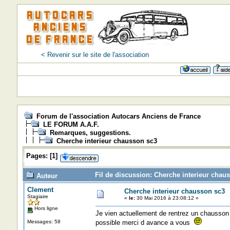
< Revenir sur le site de l'association
Forum de l'association Autocars Anciens de France
LE FORUM A.A.F.
Remarques, suggestions.
Cherche interieur chausson sc3
Pages:
[
1
]
Fil de discussion: Cherche interieur chau
Auteur
Clement
Cherche interieur chausson sc3
Stagiaire
«
le:
30 Mai 2016 à 23:08:12 »
Hors ligne
Je vien actuellement de rentrez un chausson s
Messages: 58
possible merci d avance a vous