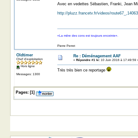
Avec en vedettes Sébastien, Franki, Jean Mic
http://pluzz.francetv.fr/videos/route67_,1406
«La mère des cons est toujours enceinte».
Pierre Perret
Oldtimer
Re : Déménagement AAF
Chef d'exploitation
«
Répondre #1 le:
10 Juin 2016 à 17:49:59 
Hors ligne
Très très bien ce reportage
Messages: 1300
Pages:
[
1
]