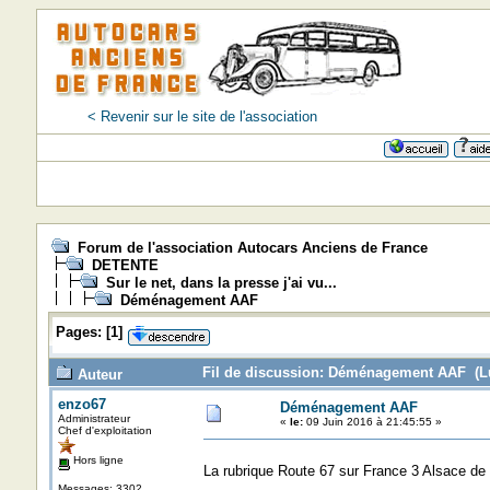
< Revenir sur le site de l'association
Forum de l'association Autocars Anciens de France
DETENTE
Sur le net, dans la presse j'ai vu...
Déménagement AAF
Pages:
[
1
]
Fil de discussion: Déménagement AAF (Lu
Auteur
enzo67
Déménagement AAF
Administrateur
«
le:
09 Juin 2016 à 21:45:55 »
Chef d'exploitation
Hors ligne
La rubrique Route 67 sur France 3 Alsace de
Messages: 3302