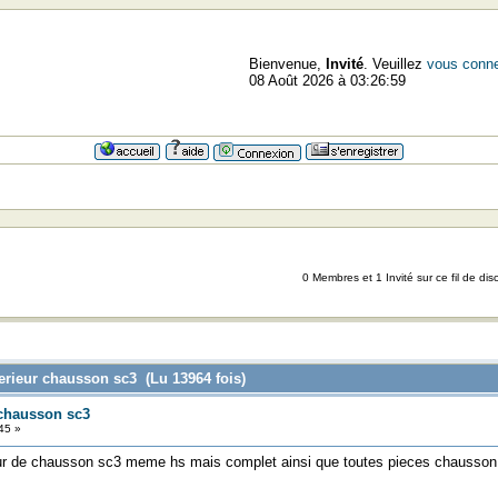
Bienvenue,
Invité
. Veuillez
vous conne
08 Août 2026 à 03:26:59
0 Membres et 1 Invité sur ce fil de dis
erieur chausson sc3 (Lu 13964 fois)
 chausson sc3
45 »
ieur de chausson sc3 meme hs mais complet ainsi que toutes pieces chausso