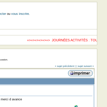
cter
ou
vous inscrire
.
=>=>=>=>=>=> JOURNÉES ACTIVITÉS : TOUS LES
cussion.
« sujet précédent |
| sujet suivant »
n merci d avance