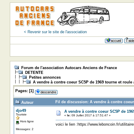
< Revenir sur le site de l'association
Forum de l'association Autocars Anciens de France
DETENTE
Petites annonces
A vendre à contre coeur SC5P de 1969 tourne et roule 
Pages:
[
1
]
Fil de discussion: A vendre à contre coeur
Auteur
djo49
A vendre à contre coeur SC5P de 1969 
Touriste
«
le:
09 Juillet 2017 à 17:51:47 »
Hors ligne
voici le lien :https://www.leboncoin.fr/utili
Messages: 2