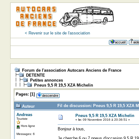
< Revenir sur le site de l'association
Forum de l'association Autocars Anciens de France
DETENTE
Petites annonces
Pneus 9,5 R 19,5 XZA Michelin
Pages:
[
1
]
Fil de discussion: Pneus 9,5 R 19,5 XZA M
Auteur
Andreas
Pneus 9,5 R 19,5 XZA Michelin
Touriste
«
le:
09 Novembre 2016 à 20:36:51 »
Hors ligne
Bonjour à tous,
Messages: 6
Je cherche 6 ou 7 pneus d'occasion 9,5 R 19