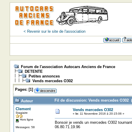
< Revenir sur le site de l'association
Forum de l'association Autocars Anciens de France
DETENTE
Petites annonces
Vends mercedes O302
Pages:
[
1
]
Fil de discussion: Vends mercedes O302 (
Auteur
Clement
Vends mercedes O302
Stagiaire
«
le:
11 Novembre 2016 à 20:15:06 »
Hors ligne
Bonsoir je vends un mercedes O302 tournant c
06.80.71.19.96
Messages: 58