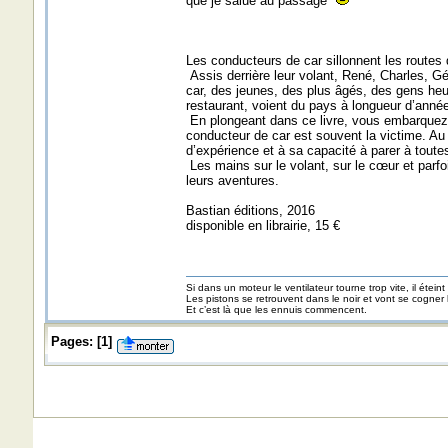
que je salue au passage
Les conducteurs de car sillonnent les routes d
Assis derrière leur volant, René, Charles, Gé
car, des jeunes, des plus âgés, des gens he
restaurant, voient du pays à longueur d’année
En plongeant dans ce livre, vous embarquez d
conducteur de car est souvent la victime. Au 
d’expérience et à sa capacité à parer à toute
Les mains sur le volant, sur le cœur et par
leurs aventures.
Bastian éditions, 2016
disponible en librairie, 15 €
Si dans un moteur le ventilateur tourne trop vite, il éteint
Les pistons se retrouvent dans le noir et vont se cogner
Et c’est là que les ennuis commencent.
Pages:
[
1
]