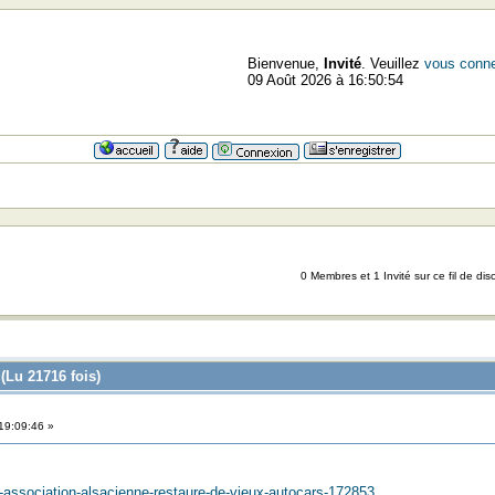
Bienvenue,
Invité
. Veuillez
vous conne
09 Août 2026 à 16:50:54
0 Membres et 1 Invité sur ce fil de dis
(Lu 21716 fois)
19:09:46 »
ne-association-alsacienne-restaure-de-vieux-autocars-172853