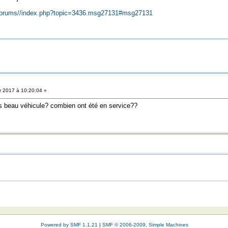
r/forums//index.php?topic=3436.msg27131#msg27131
r 2017 à 10:20:04 »
s beau véhicule? combien ont été en service??
Powered by SMF 1.1.21
|
SMF © 2006-2009, Simple Machines