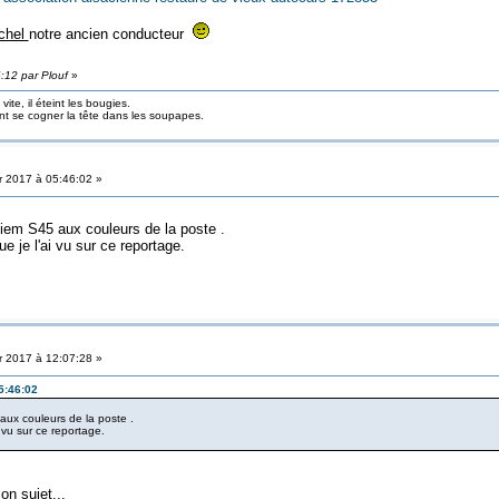
chel
notre ancien conducteur
6:12 par Plouf
»
ite, il éteint les bougies.
ont se cogner la tête dans les soupapes.
r 2017 à 05:46:02 »
viem S45 aux couleurs de la poste .
ue je l'ai vu sur ce reportage.
r 2017 à 12:07:28 »
05:46:02
aux couleurs de la poste .
i vu sur ce reportage.
n sujet...