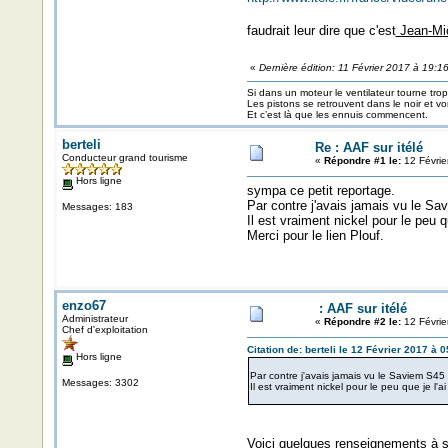
faudrait leur dire que c'est
Jean-Mi
«
Dernière édition: 11 Février 2017 à 19:1
Si dans un moteur le ventilateur tourne trop v
Les pistons se retrouvent dans le noir et v
Et c’est là que les ennuis commencent.
berteli
Re : AAF sur itélé
Conducteur grand tourisme
«
Répondre #1 le:
12 Févrie
Hors ligne
sympa ce petit reportage.
Par contre j'avais jamais vu le Sa
Messages: 183
Il est vraiment nickel pour le peu q
Merci pour le lien Plouf.
enzo67
: AAF sur itélé
Administrateur
«
Répondre #2 le:
12 Févrie
Chef d'exploitation
Citation de: berteli le 12 Février 2017 à 
Hors ligne
Par contre j'avais jamais vu le Saviem S45 
Messages: 3302
Il est vraiment nickel pour le peu que je l'a
Voici quelques renseignements à so