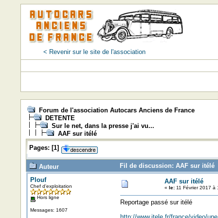
< Revenir sur le site de l'association
Forum de l'association Autocars Anciens de France
DETENTE
Sur le net, dans la presse j'ai vu...
AAF sur itélé
Pages:
[
1
]
Fil de discussion: AAF sur itélé 
Auteur
Plouf
AAF sur itélé
Chef d'exploitation
«
le:
11 Février 2017 à 
Hors ligne
Reportage passé sur itélé
Messages: 1607
http://www.itele.fr/france/video/u