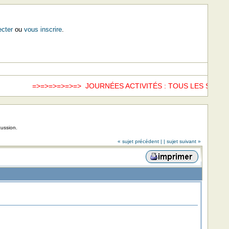
cter
ou
vous inscrire
.
=>=>=>=>=>=> JOURNÉES ACTIVITÉS : TOUS LES SAMED
cussion.
« sujet précédent |
| sujet suivant »