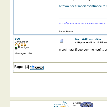
http://autocarsanciensdefrance.f
«La mère des cons est toujours enceinte».
Pierre Perret
sco
Re : AAF sur itélé
Conducteur
«
Répondre #3 le:
13 Févrie
Hors ligne
merci,magnifique comme neuf ,tre
Messages: 130
Pages:
[
1
]