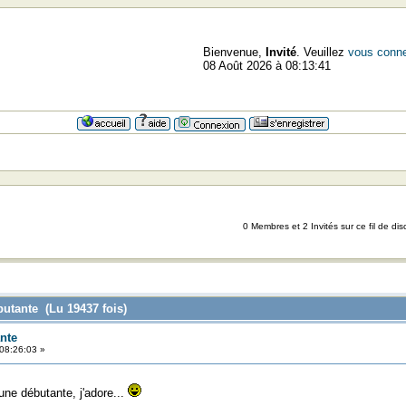
Bienvenue,
Invité
. Veuillez
vous conne
08 Août 2026 à 08:13:41
0 Membres et 2 Invités sur ce fil de dis
butante (Lu 19437 fois)
nte
08:26:03 »
ne débutante, j'adore...