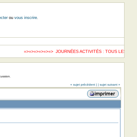
cter
ou
vous inscrire
.
=>=>=>=>=>=> JOURNÉES ACTIVITÉS : TOUS LES SAM
cussion.
« sujet précédent |
| sujet suivant »