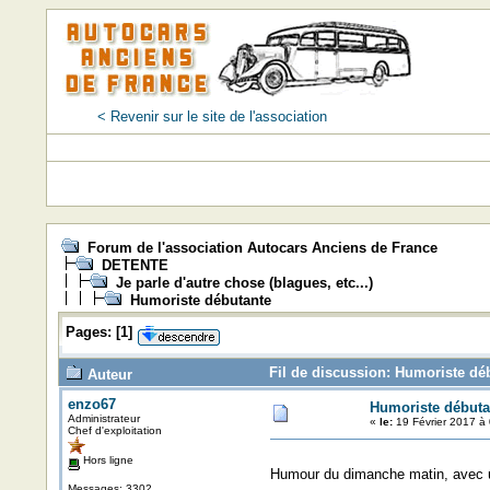
< Revenir sur le site de l'association
Forum de l'association Autocars Anciens de France
DETENTE
Je parle d'autre chose (blagues, etc...)
Humoriste débutante
Pages:
[
1
]
Fil de discussion: Humoriste dé
Auteur
enzo67
Humoriste débuta
Administrateur
«
le:
19 Février 2017 à 
Chef d'exploitation
Hors ligne
Humour du dimanche matin, avec u
Messages: 3302