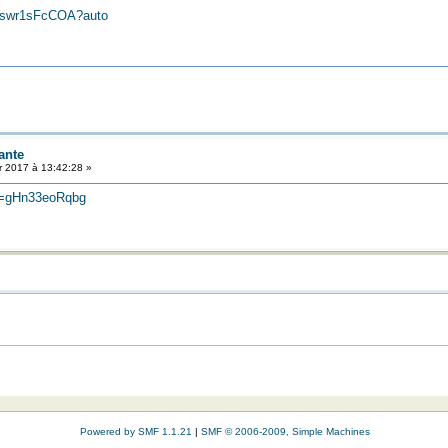
/dswr1sFcCOA?auto
ante
r 2017 à 13:42:28 »
v=gHn33eoRqbg
Powered by SMF 1.1.21
|
SMF © 2006-2009, Simple Machines