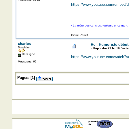
https://www.youtube.com/embed
«La mère des cons est toujours enceinte».
Pierre Perret
charles
Re : Humoriste début
Stagiaire
«
Répondre #1 le:
19 Févrie
Hors ligne
https://www.youtube.com/watch?
Messages: 66
Pages:
[
1
]