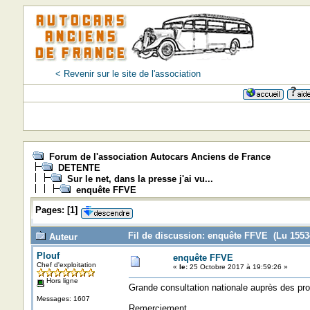
< Revenir sur le site de l'association
Forum de l'association Autocars Anciens de France
DETENTE
Sur le net, dans la presse j'ai vu...
enquête FFVE
Pages:
[
1
]
Fil de discussion: enquête FFVE (Lu 15534
Auteur
Plouf
enquête FFVE
Chef d'exploitation
«
le:
25 Octobre 2017 à 19:59:26 »
Hors ligne
Grande consultation nationale auprès des pro
Messages: 1607
Remerciement