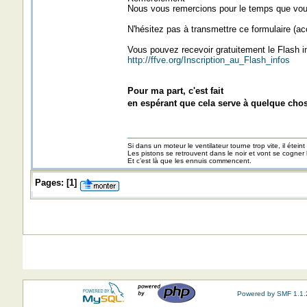
Nous vous remercions pour le temps que vous
N'hésitez pas à transmettre ce formulaire (ac
Vous pouvez recevoir gratuitement le Flash in
http://ffve.org/Inscription_au_Flash_infos
Pour ma part, c'est fait
en espérant que cela serve à quelque ch
Si dans un moteur le ventilateur tourne trop vite, il éteint
Les pistons se retrouvent dans le noir et vont se cogner
Et c’est là que les ennuis commencent.
Pages:
[
1
]
Powered by SMF 1.1.