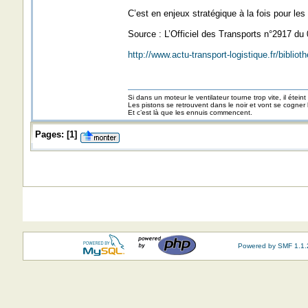
C’est en enjeux stratégique à la fois pour le
Source : L’Officiel des Transports n°2917 du
http://www.actu-transport-logistique.fr/bibli
Si dans un moteur le ventilateur tourne trop vite, il éteint
Les pistons se retrouvent dans le noir et vont se cogner
Et c’est là que les ennuis commencent.
Pages:
[
1
]
Powered by SMF 1.1.