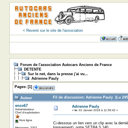
< Revenir sur le site de l'association
Forum de l'association Autocars Anciens de France
DETENTE
Sur le net, dans la presse j'ai vu...
Adrienne Pauly
Pages:
[
1
]
Fil de discussion: Adrienne Pauly (Lu 245
Auteur
enzo67
Adrienne Pauly
Administrateur
«
le:
01 Janvier 2018 à 11:56:42 »
Chef d'exploitation
Hors ligne
Ci-dessous un lien vers un clip avec la derni
longuement) notre SETRA S 140
Messages: 3302