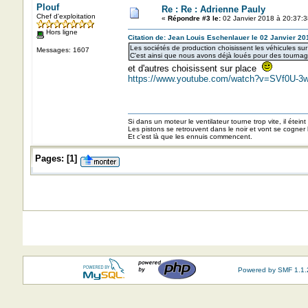
Plouf
Re : Re : Adrienne Pauly
Chef d'exploitation
«
Répondre #3 le:
02 Janvier 2018 à 20:37:3
Hors ligne
Citation de: Jean Louis Eschenlauer le 02 Janvier 20
Les sociétés de production choisissent les véhicules sur
Messages: 1607
C'est ainsi que nous avons déjà loués pour des tourn
et d'autres choisissent sur place
https://www.youtube.com/watch?v=SVf0U-
Si dans un moteur le ventilateur tourne trop vite, il éteint
Les pistons se retrouvent dans le noir et vont se cogner
Et c’est là que les ennuis commencent.
Pages:
[
1
]
Powered by SMF 1.1.