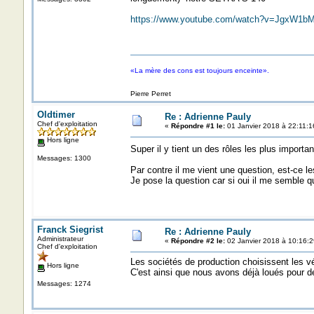
https://www.youtube.com/watch?v=JgxW1b
«La mère des cons est toujours enceinte».
Pierre Perret
Oldtimer
Re : Adrienne Pauly
Chef d'exploitation
«
Répondre #1 le:
01 Janvier 2018 à 22:11:1
Hors ligne
Super il y tient un des rôles les plus importa
Messages: 1300
Par contre il me vient une question, est-ce le
Je pose la question car si oui il me semble q
Franck Siegrist
Re : Adrienne Pauly
Administrateur
«
Répondre #2 le:
02 Janvier 2018 à 10:16:2
Chef d'exploitation
Les sociétés de production choisissent les v
Hors ligne
C'est ainsi que nous avons déjà loués pou
Messages: 1274