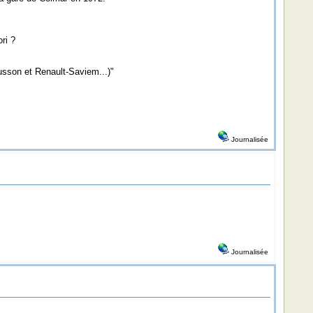
ri ?
usson et Renault-Saviem...)"
Journalisée
Journalisée