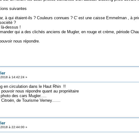
tions suivantes
, à qui étaient-ils ? Couleurs connues ? C' est une caisse Emmelman , à prio
société ?
là-dessus !
demander qui a des clichés anciens de Mugler, en rouge et crème, période Cha
pouvoir nous répondre.
ier
t 2018 à 14:42:24 »
g en circulation dans le Haut Rhin !!
 pouvoir nous répondre quant au propriétaire
photo des cars Mugler.....
 Citroën, de Tourisme Verney.......
ier
t 2018 à 22:44:00 »