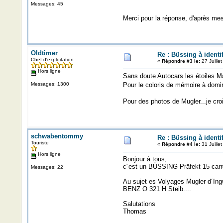
Messages: 45
Merci pour la réponse, d'après mes
Oldtimer
Re : Büssing à identif
Chef d'exploitation
«
Répondre #3 le:
27 Juille
Hors ligne
Sans doute Autocars les étoiles Ma
Messages: 1300
Pour le coloris de mémoire à domi
Pour des photos de Mugler...je croi
schwabentommy
Re : Büssing à identif
Touriste
«
Répondre #4 le:
31 Juille
Hors ligne
Bonjour à tous,
c´est un BÜSSING Präfekt 15 ca
Messages: 22
Au sujet es Volyages Mugler d´In
BENZ O 321 H Steib....
Salutations
Thomas