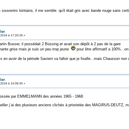
 souvenirs lointains, il me semble qu'il était gris avec bande rouge sans cert
ier
t 2018 à 17:20:26 »
rtin Busser, il possédait 2 Büssing et avait son dépôt à 2 pas de la gare
nante grise mais je suis un peu trop jeune
pour être affirmatif a 100%...on 
s en avoir de la période Saviem va falloir que je fouille...mais Chausson non 
ier
t 2018 à 14:08:45 »
rrossée par EMMELMANN des années 1965 - 1968.
gwiller j´ai des plusieurs anciens clichés à priorietée des MAGIRUS-DEU