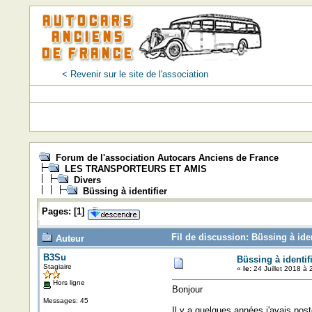
< Revenir sur le site de l'association
Forum de l'association Autocars Anciens de France
LES TRANSPORTEURS ET AMIS
Divers
Büssing à identifier
Pages:
[
1
]
Fil de discussion: Büssing à iden
Auteur
B3Su
Büssing à identif
Stagiaire
«
le:
24 Juillet 2018 à 
Hors ligne
Bonjour
Messages: 45
Il y a quelques années j'avais pos