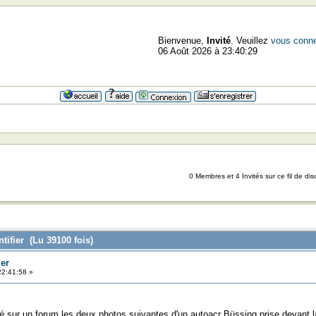
Bienvenue,
Invité
. Veuillez
vous conne
06 Août 2026 à 23:40:29
0 Membres et 4 Invités sur ce fil de dis
tifier (Lu 39100 fois)
ier
22:41:58 »
té sur un forum les deux photos suivantes d'un autoacr Büssing prise devant 