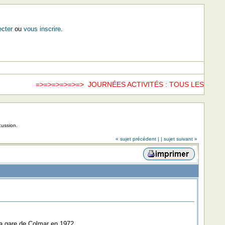
cter
ou
vous inscrire
.
=>=>=>=>=>=> JOURNÉES ACTIVITÉS : TOUS LES SAMED
cussion.
« sujet précédent |
| sujet suivant »
la gare de Colmar en 1972.