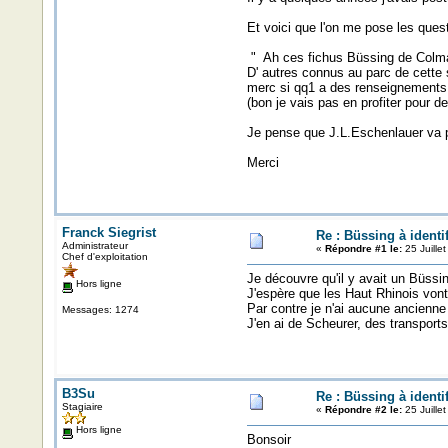
Et voici que l'on me pose les ques
" Ah ces fichus Büssing de Colmar
D' autres connus au parc de cette 
merc si qq1 a des renseignements 
(bon je vais pas en profiter pour 
Je pense que J.L.Eschenlauer va 
Merci
Franck Siegrist
Re : Büssing à identif
Administrateur
«
Répondre #1 le:
25 Juille
Chef d'exploitation
Je découvre qu'il y avait un Büssin
Hors ligne
J'espère que les Haut Rhinois vont
Par contre je n'ai aucune ancienne 
Messages: 1274
J'en ai de Scheurer, des transports
B3Su
Re : Büssing à identif
Stagiaire
«
Répondre #2 le:
25 Juille
Hors ligne
Bonsoir