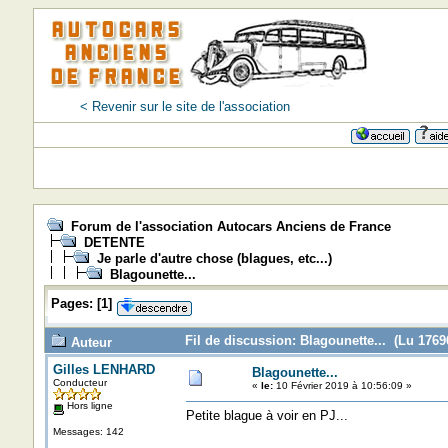
< Revenir sur le site de l'association
Forum de l'association Autocars Anciens de France
DETENTE
Je parle d'autre chose (blagues, etc...)
Blagounette...
Pages:
[
1
]
Fil de discussion: Blagounette... (Lu 17696
Auteur
Gilles LENHARD
Blagounette...
Conducteur
«
le:
10 Février 2019 à 10:56:09 »
Hors ligne
Petite blague à voir en PJ...
Messages: 142