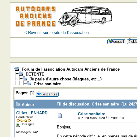
< Revenir sur le site de l'association
Forum de l'association Autocars Anciens de France
DETENTE
Je parle d'autre chose (blagues, etc...)
Crise sanitaire
Pages:
[
1
]
Fil de discussion: Crise sanitaire (Lu 2427
Auteur
Gilles LENHARD
Crise sanitaire
Conducteur
«
le:
20 Mars 2020 à 07:09:03 »
Hors ligne
Bonjour,
Messages: 142
En cette période difficile, en prenez pas de ri