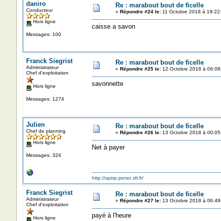
daniro
Re : marabout bout de ficelle
Conducteur
«
Répondre #24 le:
11 Octobre 2018 à 19:22
Hors ligne
caisse a savon
Messages: 100
Franck Siegrist
Re : marabout bout de ficelle
Administrateur
«
Répondre #25 le:
12 Octobre 2018 à 06:08
Chef d'exploitation
savonnette
Hors ligne
Messages: 1274
Julien
Re : marabout bout de ficelle
Chef de planning
«
Répondre #26 le:
13 Octobre 2018 à 00:05
Hors ligne
Net à payer
Messages: 324
http://aptrp.perso.sfr.fr/
Franck Siegrist
Re : marabout bout de ficelle
Administrateur
«
Répondre #27 le:
13 Octobre 2018 à 06:49
Chef d'exploitation
payé à l'heure
Hors ligne