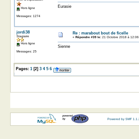
Eurasie
Hors ligne
Messages: 1274
jordi38
Re : marabout bout de ficelle
Stagiaire
«
Répondre #39 le:
21 Octobre 2018 à 12:06
Hors ligne
Sienne
Messages: 25
Pages:
1
[
2
]
3
4
5
6
Powered by SMF 1.1.