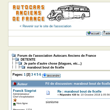
< Revenir sur le site de l'association
Forum de l'association Autocars Anciens de France
DETENTE
Je parle d'autre chose (blagues, etc...)
marabout bout de ficelle
Pages:
1
[
2
]
3
4
5
6
Fil de discussion: marabout bout de ficell
Auteur
Franck Siegrist
Re : marabout bout de ficelle
Administrateur
«
Répondre #20 le:
10 Octobre 2018 à 05:56
Chef d'exploitation
sionisme
Hors ligne
Messages: 1274