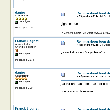
daniro
Re : marabout bout de 
Conducteur
«
Répondre #41 le:
24 Octob
Hors ligne
gigantesque
Messages: 100
«
Dernière édition: 25 Octobre 2018 à 06:
Franck Siegrist
Re : marabout bout de 
Administrateur
«
Répondre #42 le:
24 Octob
Chef d'exploitation
ça veut dire quoi "giganteste" ?
Hors ligne
Messages: 1274
daniro
Re : marabout bout de 
Conducteur
«
Répondre #43 le:
25 Octob
Hors ligne
j ai fait une faute ces pas est c e
Messages: 100
que je viens de réparer
Franck Siegrist
Re : marabout bout de 