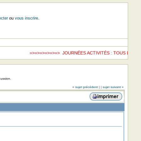
cter
ou
vous inscrire
.
=>=>=>=>=>=> JOURNÉES ACTIVITÉS : TOUS LES SAME
cussion.
« sujet précédent |
| sujet suivant »