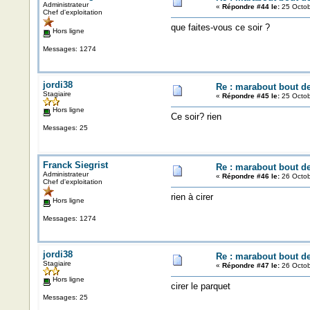
Administrateur
«
Répondre #44 le:
25 Octob
Chef d'exploitation
que faites-vous ce soir ?
Hors ligne
Messages: 1274
jordi38
Re : marabout bout de 
Stagiaire
«
Répondre #45 le:
25 Octob
Hors ligne
Ce soir? rien
Messages: 25
Franck Siegrist
Re : marabout bout de 
Administrateur
«
Répondre #46 le:
26 Octob
Chef d'exploitation
rien à cirer
Hors ligne
Messages: 1274
jordi38
Re : marabout bout de 
Stagiaire
«
Répondre #47 le:
26 Octob
Hors ligne
cirer le parquet
Messages: 25