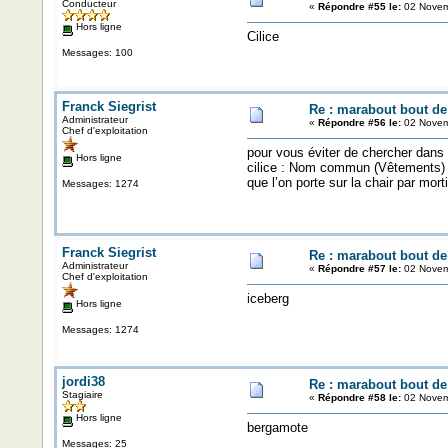
Conducteur
«
Répondre #55 le:
02 Novem
Hors ligne
Cilice
Messages: 100
Franck Siegrist
Re : marabout bout de 
Administrateur
«
Répondre #56 le:
02 Novem
Chef d'exploitation
pour vous éviter de chercher dans l
Hors ligne
cilice : Nom commun (Vêtements) Esp
que l’on porte sur la chair par morti
Messages: 1274
Franck Siegrist
Re : marabout bout de 
Administrateur
«
Répondre #57 le:
02 Novem
Chef d'exploitation
iceberg
Hors ligne
Messages: 1274
jordi38
Re : marabout bout de 
Stagiaire
«
Répondre #58 le:
02 Novem
Hors ligne
bergamote
Messages: 25