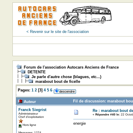
< Revenir sur le site de l'association
Forum de l'association Autocars Anciens de France
DETENTE
Je parle d'autre chose (blagues, etc...)
marabout bout de ficelle
Pages:
1
2
[
3
]
4
5
6
Fil de discussion: marabout bout
Auteur
Franck Siegrist
Re : marabout bout de 
Administrateur
«
Répondre #40 le:
22 Octob
Chef d'exploitation
energie
Hors ligne
Messages: 1274