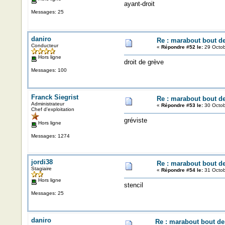
ayant-droit
Messages: 25
daniro
Re : marabout bout de 
Conducteur
«
Répondre #52 le:
29 Octob
Hors ligne
droit de grève
Messages: 100
Franck Siegrist
Re : marabout bout de 
Administrateur
«
Répondre #53 le:
30 Octob
Chef d'exploitation
gréviste
Hors ligne
Messages: 1274
jordi38
Re : marabout bout de 
Stagiaire
«
Répondre #54 le:
31 Octob
Hors ligne
stencil
Messages: 25
daniro
Re : marabout bout de 