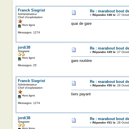
Franck Siegrist
Re : marabout bout de 
Administrateur
«
Répondre #48 le:
27 Octob
Chef d'exploitation
quai de gare
Hors ligne
Messages: 1274
jordi38
Re : marabout bout de 
Stagiaire
«
Répondre #49 le:
27 Octob
Hors ligne
gare routière
Messages: 25
Franck Siegrist
Re : marabout bout de 
Administrateur
«
Répondre #50 le:
28 Octob
Chef d'exploitation
tiers payant
Hors ligne
Messages: 1274
jordi38
Re : marabout bout de 
Stagiaire
«
Répondre #51 le:
28 Octob
Hors ligne