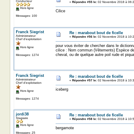
Conducteur
«
Répondre #55 le:
02 Novembre 2018 à 06:2
Hors ligne
Cilice
Messages: 100
Franck Siegrist
Re : marabout bout de ficelle
Administrateur
«
Répondre #56 le:
02 Novembre 2018 à 10:2
Chef d'exploitation
pour vous éviter de chercher dans le dictionna
Hors ligne
cilice : Nom commun (Vêtements) Espèce de pla
cheval, ou de quelque autre poil rude et piquan
Messages: 1274
Franck Siegrist
Re : marabout bout de ficelle
Administrateur
«
Répondre #57 le:
02 Novembre 2018 à 10:3
Chef d'exploitation
iceberg
Hors ligne
Messages: 1274
jordi38
Re : marabout bout de ficelle
Stagiaire
«
Répondre #58 le:
02 Novembre 2018 à 10:5
Hors ligne
bergamote
Messages: 25