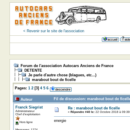
< Revenir sur le site de l'association
Forum de l'association Autocars Anciens de France
DETENTE
Je parle d'autre chose (blagues, etc...)
marabout bout de ficelle
Pages:
1
2
[
3
]
4
5
6
Fil de discussion: marabout bout de ficell
Auteur
Franck Siegrist
Re : marabout bout de ficelle
Administrateur
«
Répondre #40 le:
22 Octobre 2018 à 09:39
Chef d'exploitation
energie
Hors ligne
Messages: 1274