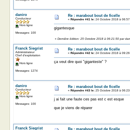
daniro
Re : marabout bout de ficelle
Conducteur
«
Répondre #41 le:
24 Octobre 2018 à 06:57
Hors ligne
gigantesque
Messages: 100
«
Dernière édition: 25 Octobre 2018 à 06:21:50 par dan
Franck Siegrist
Re : marabout bout de ficelle
Administrateur
«
Répondre #42 le:
24 Octobre 2018 à 09:26
Chef d'exploitation
ça veut dire quoi "giganteste" ?
Hors ligne
Messages: 1274
daniro
Re : marabout bout de ficelle
Conducteur
«
Répondre #43 le:
25 Octobre 2018 à 06:23
Hors ligne
j ai fait une faute ces pas est c est esque
Messages: 100
que je viens de réparer
Franck Siegrist
Re : marabout bout de ficelle