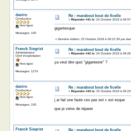
daniro
Re : marabout bout de ficelle
Conducteur
«
Répondre #41 le:
24 Octobre 2018 à 06:57
Hors ligne
gigantesque
Messages: 100
«
Dernière édition: 25 Octobre 2018 à 06:21:50 par dan
Franck Siegrist
Re : marabout bout de ficelle
Administrateur
«
Répondre #42 le:
24 Octobre 2018 à 09:26
Chef d'exploitation
ça veut dire quoi "giganteste" ?
Hors ligne
Messages: 1274
daniro
Re : marabout bout de ficelle
Conducteur
«
Répondre #43 le:
25 Octobre 2018 à 06:23
Hors ligne
j ai fait une faute ces pas est c est esque
Messages: 100
que je viens de réparer
Franck Siegrist
Re : marabout bout de ficelle