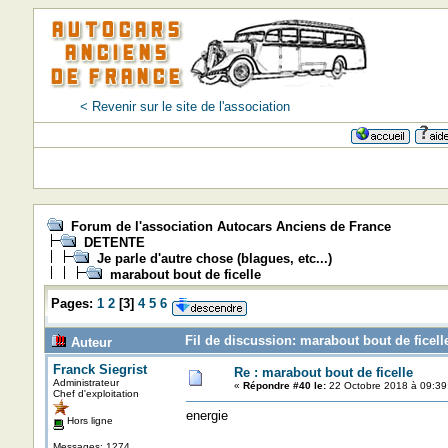
< Revenir sur le site de l'association
Forum de l'association Autocars Anciens de France
DETENTE
Je parle d'autre chose (blagues, etc...)
marabout bout de ficelle
Pages:
1
2
[
3
]
4
5
6
Fil de discussion: marabout bout de ficell
Auteur
Franck Siegrist
Re : marabout bout de ficelle
Administrateur
«
Répondre #40 le:
22 Octobre 2018 à 09:39
Chef d'exploitation
energie
Hors ligne
Messages: 1274