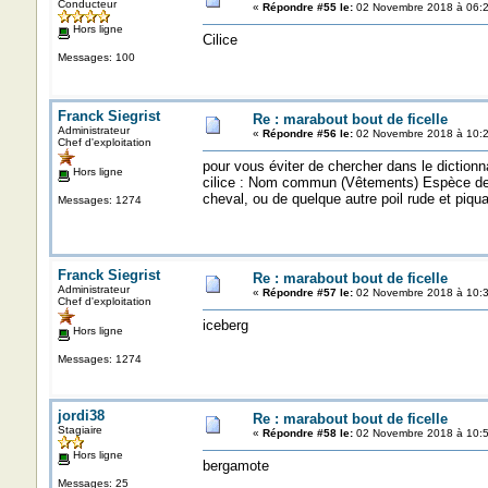
Conducteur
«
Répondre #55 le:
02 Novembre 2018 à 06:2
Hors ligne
Cilice
Messages: 100
Franck Siegrist
Re : marabout bout de ficelle
Administrateur
«
Répondre #56 le:
02 Novembre 2018 à 10:2
Chef d'exploitation
pour vous éviter de chercher dans le dictionna
Hors ligne
cilice : Nom commun (Vêtements) Espèce de pla
cheval, ou de quelque autre poil rude et piquan
Messages: 1274
Franck Siegrist
Re : marabout bout de ficelle
Administrateur
«
Répondre #57 le:
02 Novembre 2018 à 10:3
Chef d'exploitation
iceberg
Hors ligne
Messages: 1274
jordi38
Re : marabout bout de ficelle
Stagiaire
«
Répondre #58 le:
02 Novembre 2018 à 10:5
Hors ligne
bergamote
Messages: 25