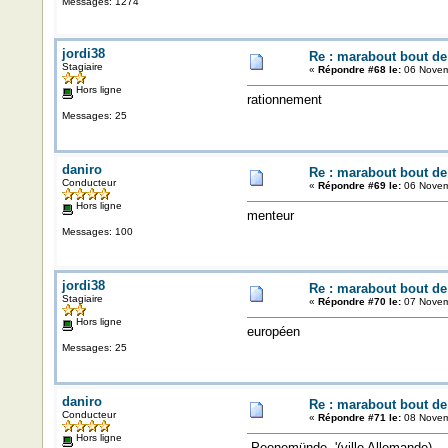
Messages: 1274
jordi38
Re : marabout bout de 
Stagiaire
«
Répondre #68 le:
06 Novem
Hors ligne
rationnement
Messages: 25
daniro
Re : marabout bout de 
Conducteur
«
Répondre #69 le:
06 Novem
Hors ligne
menteur
Messages: 100
jordi38
Re : marabout bout de 
Stagiaire
«
Répondre #70 le:
07 Novem
Hors ligne
européen
Messages: 25
daniro
Re : marabout bout de 
Conducteur
«
Répondre #71 le:
08 Novem
Hors ligne
Peenemünde '(ville Allemande)