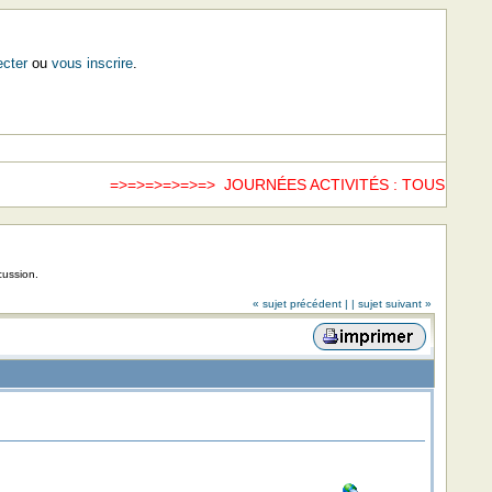
cter
ou
vous inscrire
.
=>=>=>=>=>=> JOURNÉES ACTIVITÉS : TOUS LES SAM
cussion.
« sujet précédent |
| sujet suivant »