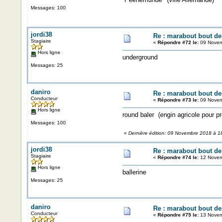
Messages: 100
jordi38
Re : marabout bout de 
Stagiaire
«
Répondre #72 le:
09 Novem
Hors ligne
underground
Messages: 25
daniro
Re : marabout bout de 
Conducteur
«
Répondre #73 le:
09 Novem
Hors ligne
round baler (engin agricole pour pr
Messages: 100
«
Dernière édition: 09 Novembre 2018 à 18
jordi38
Re : marabout bout de 
Stagiaire
«
Répondre #74 le:
12 Novem
Hors ligne
ballerine
Messages: 25
daniro
Re : marabout bout de 
Conducteur
«
Répondre #75 le:
13 Novem