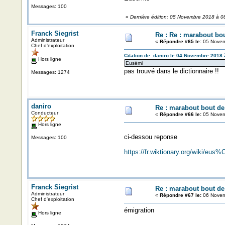
Messages: 100
«
Dernière édition: 05 Novembre 2018 à 08
Franck Siegrist
Re : Re : marabout bou
Administrateur
«
Répondre #65 le:
05 Novem
Chef d'exploitation
Citation de: daniro le 04 Novembre 2018 
Hors ligne
Eusémi
pas trouvé dans le dictionnaire !!
Messages: 1274
daniro
Re : marabout bout de 
Conducteur
«
Répondre #66 le:
05 Novem
Hors ligne
ci-dessou reponse
Messages: 100
https://fr.wiktionary.org/wiki/eu
Franck Siegrist
Re : marabout bout de 
Administrateur
«
Répondre #67 le:
06 Novem
Chef d'exploitation
émigration
Hors ligne