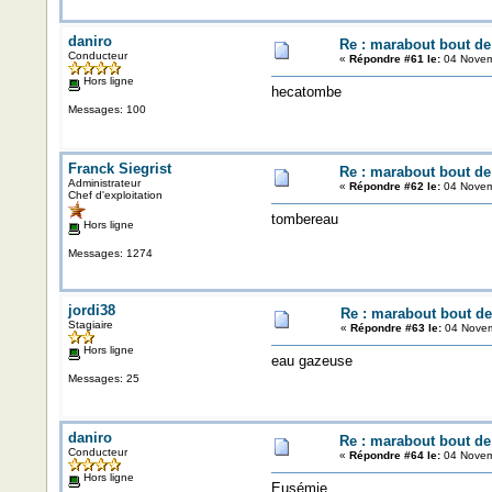
daniro
Re : marabout bout de 
Conducteur
«
Répondre #61 le:
04 Novem
Hors ligne
hecatombe
Messages: 100
Franck Siegrist
Re : marabout bout de 
Administrateur
«
Répondre #62 le:
04 Novem
Chef d'exploitation
tombereau
Hors ligne
Messages: 1274
jordi38
Re : marabout bout de 
Stagiaire
«
Répondre #63 le:
04 Novem
Hors ligne
eau gazeuse
Messages: 25
daniro
Re : marabout bout de 
Conducteur
«
Répondre #64 le:
04 Novem
Hors ligne
Eusémie