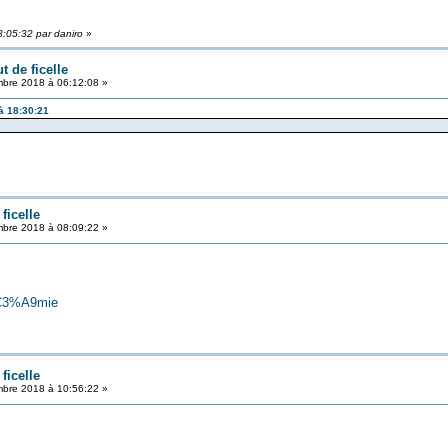
:05:32 par daniro
»
t de ficelle
bre 2018 à 06:12:08 »
à 18:30:21
ficelle
bre 2018 à 08:09:22 »
s%C3%A9mie
ficelle
bre 2018 à 10:56:22 »