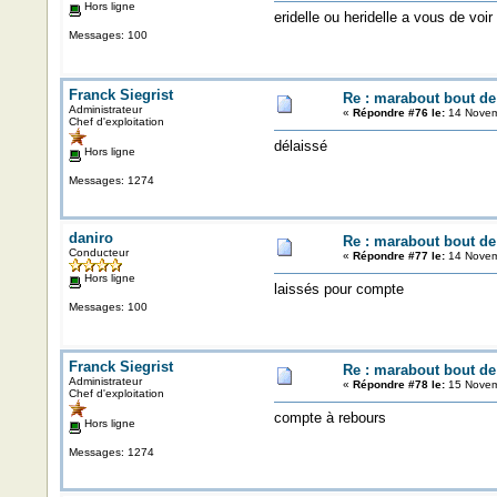
Hors ligne
eridelle ou heridelle a vous de voir
Messages: 100
Franck Siegrist
Re : marabout bout de 
Administrateur
«
Répondre #76 le:
14 Novem
Chef d'exploitation
délaissé
Hors ligne
Messages: 1274
daniro
Re : marabout bout de 
Conducteur
«
Répondre #77 le:
14 Novem
Hors ligne
laissés pour compte
Messages: 100
Franck Siegrist
Re : marabout bout de 
Administrateur
«
Répondre #78 le:
15 Novem
Chef d'exploitation
compte à rebours
Hors ligne
Messages: 1274