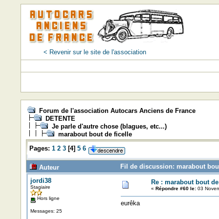
< Revenir sur le site de l'association
Forum de l'association Autocars Anciens de France
DETENTE
Je parle d'autre chose (blagues, etc...)
marabout bout de ficelle
Pages:
1
2
3
[
4
]
5
6
Fil de discussion: marabout bout
Auteur
jordi38
Re : marabout bout de 
Stagiaire
«
Répondre #60 le:
03 Novem
Hors ligne
eurêka
Messages: 25