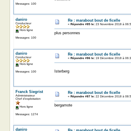
Messages: 100
daniro
Re : marabout bout de ficelle
Conducteur
«
Répondre #85 le:
23 Novembre 2018 à 06:5
Hors ligne
plus personnes
Messages: 100
daniro
Re : marabout bout de ficelle
Conducteur
«
Répondre #86 le:
19 Décembre 2018 à 06:3
Hors ligne
Isterberg
Messages: 100
Franck Siegrist
Re : marabout bout de ficelle
Administrateur
«
Répondre #87 le:
22 Décembre 2018 à 08:5
Chef d'exploitation
bergamote
Hors ligne
Messages: 1274
daniro
Re : marabout bout de ficelle