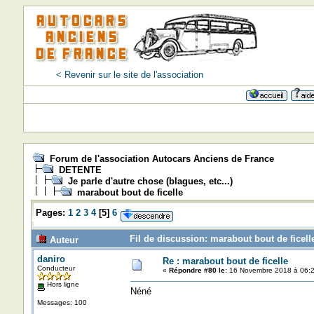
< Revenir sur le site de l'association
Forum de l'association Autocars Anciens de France
DETENTE
Je parle d'autre chose (blagues, etc...)
marabout bout de ficelle
Pages:
1
2
3
4
[
5
]
6
Fil de discussion: marabout bout de ficell
Auteur
daniro
Re : marabout bout de ficelle
Conducteur
«
Répondre #80 le:
16 Novembre 2018 à 06:2
Hors ligne
Néné
Messages: 100