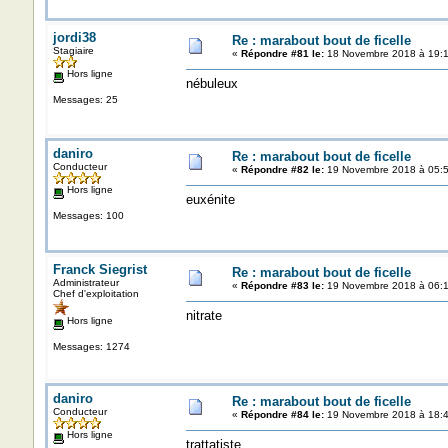
jordi38
Re : marabout bout de ficelle
Stagiaire
«
Répondre #81 le:
18 Novembre 2018 à 19:1
Hors ligne
nébuleux
Messages: 25
daniro
Re : marabout bout de ficelle
Conducteur
«
Répondre #82 le:
19 Novembre 2018 à 05:5
Hors ligne
euxénite
Messages: 100
Franck Siegrist
Re : marabout bout de ficelle
Administrateur
«
Répondre #83 le:
19 Novembre 2018 à 06:1
Chef d'exploitation
nitrate
Hors ligne
Messages: 1274
daniro
Re : marabout bout de ficelle
Conducteur
«
Répondre #84 le:
19 Novembre 2018 à 18:4
Hors ligne
trattatiste