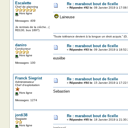
Escalette
Re : marabout bout de ficelle
Chef de planning
«
Répondre #92 le:
08 Janvier 2019 à 17:08:
Hors ligne
Laineuse
Messages: 409
Je rentrais de la crèche...(
RD130, bus 189?)
“Toute tolérance devient à la longue un droit acquis.”
daniro
Re : marabout bout de ficelle
Conducteur
«
Répondre #93 le:
09 Janvier 2019 à 18:52:
Hors ligne
eusèbe
Messages: 100
Franck Siegrist
Re : marabout bout de ficelle
Administrateur
«
Répondre #94 le:
15 Janvier 2019 à 17:22:
Chef d'exploitation
Sebastien
Hors ligne
Messages: 1274
jordi38
Re : marabout bout de ficelle
Stagiaire
«
Répondre #95 le:
18 Janvier 2019 à 21:30:
Hors ligne