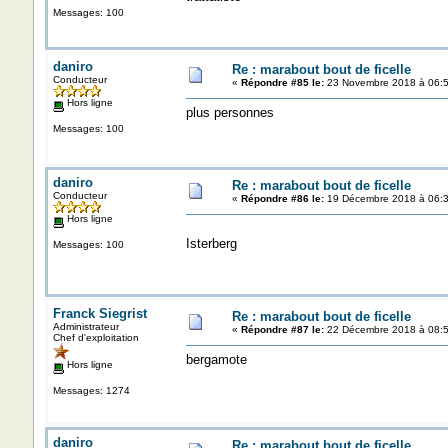
Messages: 100
daniro
Re : marabout bout de ficelle
Conducteur
«
Répondre #85 le:
23 Novembre 2018 à 06:5
Hors ligne
plus personnes
Messages: 100
daniro
Re : marabout bout de ficelle
Conducteur
«
Répondre #86 le:
19 Décembre 2018 à 06:3
Hors ligne
Isterberg
Messages: 100
Franck Siegrist
Re : marabout bout de ficelle
Administrateur
«
Répondre #87 le:
22 Décembre 2018 à 08:5
Chef d'exploitation
bergamote
Hors ligne
Messages: 1274
daniro
Re : marabout bout de ficelle