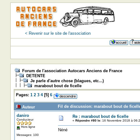
< Revenir sur le site de l'association
Forum de l'association Autocars Anciens de France
DETENTE
Je parle d'autre chose (blagues, etc...)
marabout bout de ficelle
Pages:
1
2
3
4
[
5
]
6
Fil de discussion: marabout bout de ficell
Auteur
daniro
Re : marabout bout de ficelle
Conducteur
«
Répondre #80 le:
16 Novembre 2018 à 06:2
Hors ligne
Néné
Messages: 100