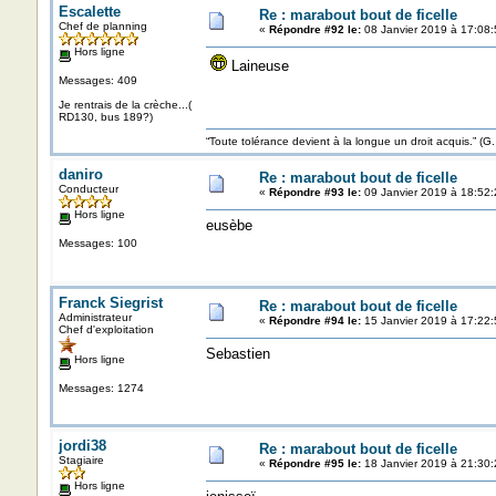
Escalette
Re : marabout bout de ficelle
Chef de planning
«
Répondre #92 le:
08 Janvier 2019 à 17:08:
Hors ligne
Laineuse
Messages: 409
Je rentrais de la crèche...(
RD130, bus 189?)
“Toute tolérance devient à la longue un droit acquis.”
daniro
Re : marabout bout de ficelle
Conducteur
«
Répondre #93 le:
09 Janvier 2019 à 18:52:
Hors ligne
eusèbe
Messages: 100
Franck Siegrist
Re : marabout bout de ficelle
Administrateur
«
Répondre #94 le:
15 Janvier 2019 à 17:22:
Chef d'exploitation
Sebastien
Hors ligne
Messages: 1274
jordi38
Re : marabout bout de ficelle
Stagiaire
«
Répondre #95 le:
18 Janvier 2019 à 21:30:
Hors ligne