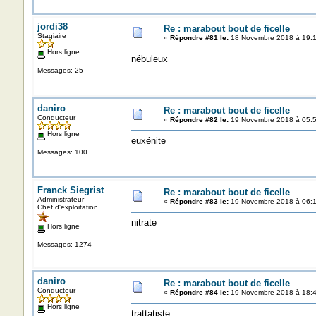
jordi38
Re : marabout bout de ficelle
Stagiaire
«
Répondre #81 le:
18 Novembre 2018 à 19:1
Hors ligne
nébuleux
Messages: 25
daniro
Re : marabout bout de ficelle
Conducteur
«
Répondre #82 le:
19 Novembre 2018 à 05:5
Hors ligne
euxénite
Messages: 100
Franck Siegrist
Re : marabout bout de ficelle
Administrateur
«
Répondre #83 le:
19 Novembre 2018 à 06:1
Chef d'exploitation
nitrate
Hors ligne
Messages: 1274
daniro
Re : marabout bout de ficelle
Conducteur
«
Répondre #84 le:
19 Novembre 2018 à 18:4
Hors ligne
trattatiste