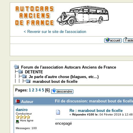
< Revenir sur le site de l'association
Forum de l'association Autocars Anciens de France
DETENTE
Je parle d'autre chose (blagues, etc...)
marabout bout de ficelle
Pages:
1
2
3
4
5
[
6
]
Fil de discussion: marabout bout de ficell
Auteur
daniro
Re : marabout bout de ficelle
Conducteur
«
Répondre #100 le:
04 Février 2019 à 12:48
Hors ligne
encepagé
Messages: 100