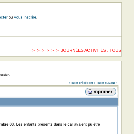
cter
ou
vous inscrire
.
=>=>=>=>=>=> JOURNÉES ACTIVITÉS : TOUS LES 
cussion.
« sujet précédent |
| sujet suivant »
bre 88. Les enfants présents dans le car avaient pu être