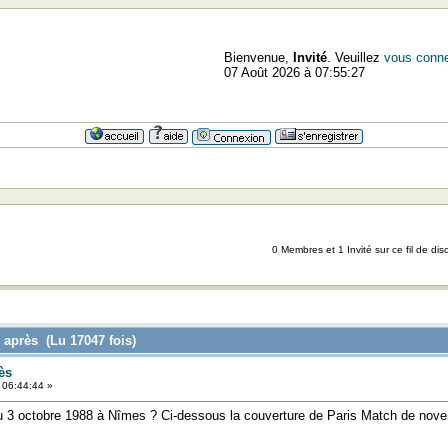
Bienvenue,
Invité
. Veuillez
vous conne
07 Août 2026 à 07:55:27
0 Membres et 1 Invité sur ce fil de dis
 après (Lu 17047 fois)
ès
 06:44:44 »
u 3 octobre 1988 à Nîmes ? Ci-dessous la couverture de Paris Match de novem