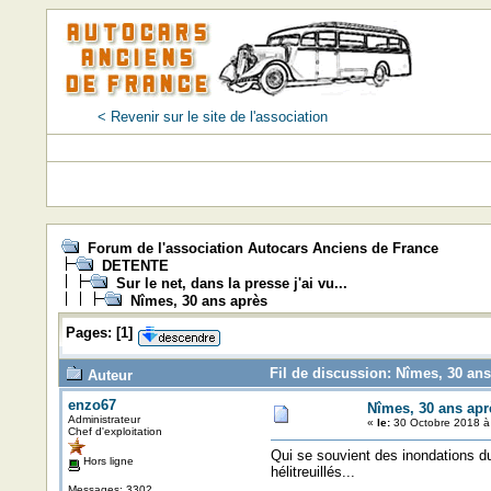
< Revenir sur le site de l'association
Forum de l'association Autocars Anciens de France
DETENTE
Sur le net, dans la presse j'ai vu...
Nîmes, 30 ans après
Pages:
[
1
]
Fil de discussion: Nîmes, 30 ans
Auteur
enzo67
Nîmes, 30 ans apr
Administrateur
«
le:
30 Octobre 2018 à
Chef d'exploitation
Qui se souvient des inondations d
Hors ligne
hélitreuillés...
Messages: 3302