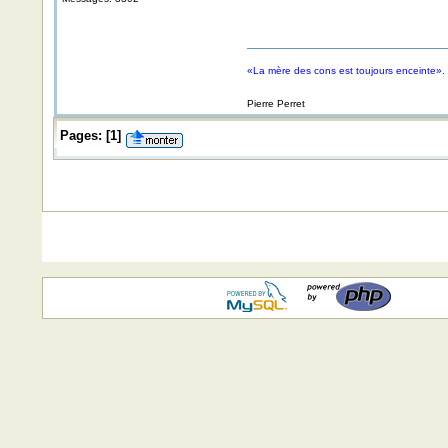
«La mère des cons est toujours enceinte».
Pierre Perret
Pages:
[
1
]