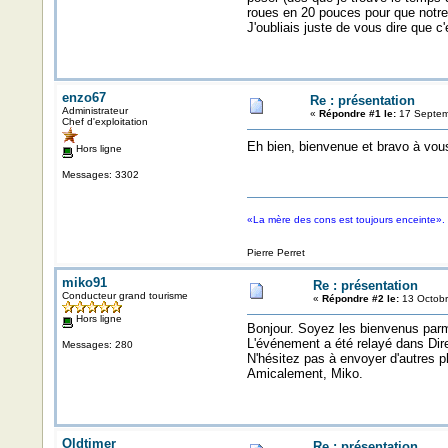
roues en 20 pouces pour que notre b
J'oubliais juste de vous dire que c
enzo67
Re : présentation
Administrateur
«
Répondre #1 le:
17 Septem
Chef d'exploitation
Eh bien, bienvenue et bravo à vous
Hors ligne
Messages: 3302
«La mère des cons est toujours enceinte».
Pierre Perret
miko91
Re : présentation
Conducteur grand tourisme
«
Répondre #2 le:
13 Octobr
Hors ligne
Bonjour. Soyez les bienvenus parm
L'événement a été relayé dans Direc
Messages: 280
N'hésitez pas à envoyer d'autres p
Amicalement, Miko.
Oldtimer
Re : présentation