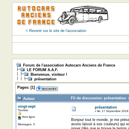
< Revenir sur le site de l'association
Forum de l'association Autocars Anciens de France
LE FORUM A.A.F.
Bienvenue, visiteur !
présentation
Pages:
[
1
]
Fil de discussion: présentation 
Auteur
vingt-sept
présentation
Touriste
«
le:
17 Septembre 2018 
Hors ligne
Bonjour tout le monde, je me prés
avons laissé à ses couleurs) qui e
Messages: 3
poser (dès que je trouve le temps de