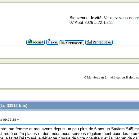
Bienvenue,
Invité
. Veuillez
vous conne
07 Août 2026 à 22:15:11
0 Membres et 1 Invité sur ce fil de dis
(Lu 33912 fois)
à 09:05:28 »
ente: ma femme et moi avons depuis un peu plus de 6 ans un Saviem S45 mote
st resté en 45 places et dont nous nous servons régulièrement pour des promen
 le faire) j'ai trouvé le déflecteur ovale de vitre chauffeur et j'ai l'écran de 