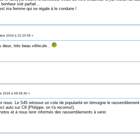
onheur soit parfait...
'est ma femme qui se régale à le conduire !
bre 2018 à 22:25:58 »
 deux, très beau véhicule...
e 2018 à 08:58:30 »
i nous. Le S45 retrouve un cote de popularité en témoigne le rassemblement 
t auto sur C8 (Philippe, on t'a reconnu!).
hotos et à nous tenir informés des rassemblements à venir.