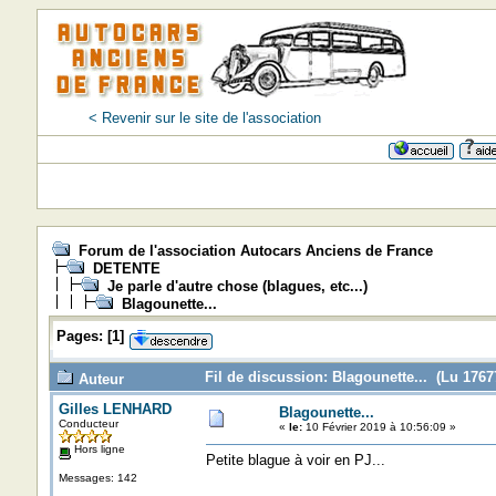
< Revenir sur le site de l'association
Forum de l'association Autocars Anciens de France
DETENTE
Je parle d'autre chose (blagues, etc...)
Blagounette...
Pages:
[
1
]
Fil de discussion: Blagounette... (Lu 17677
Auteur
Gilles LENHARD
Blagounette...
Conducteur
«
le:
10 Février 2019 à 10:56:09 »
Hors ligne
Petite blague à voir en PJ...
Messages: 142